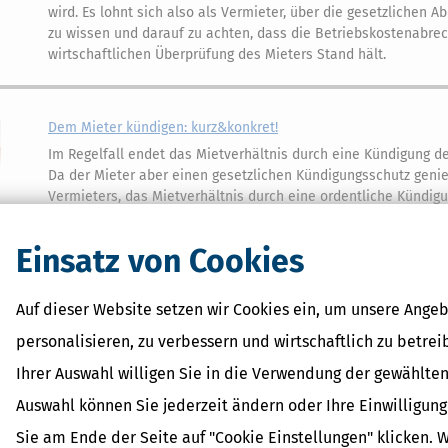
wird. Es lohnt sich also als Vermieter, über die gesetzlichen
zu wissen und darauf zu achten, dass die Betriebskostenabre
wirtschaftlichen Überprüfung des Mieters Stand hält.
Dem Mieter kündigen: kurz&konkret!
Im Regelfall endet das Mietverhältnis durch eine Kündigung d
Da der Mieter aber einen gesetzlichen Kündigungsschutz genie
Vermieters, das Mietverhältnis durch eine ordentliche Kündig
Nur wenn der Vermieter ein »berechtigtes Interesse« an der 
hat, kann er den Mietvertrag ordentlich unter Wahrung der Fris
Einsatz von Cookies
Kündigungsmöglichkeiten für den Vermieter rar, wenn sich der 
schuldig macht. Vor allem die Kündigung wegen Eigenbedarfs h
Bedeutung. Unabhängig davon kann der Vermieter das Mietve
Auf dieser Website setzen wir Cookies ein, um unsere Angeb
außerordentlich fristlos oder fristgemäß kündigen. In jedem F
personalisieren, zu verbessern und wirtschaftlich zu betrei
Vermieters den gesetzlich vorgegeben inhaltlichen und forme
Kündigungsfristen genügen. Um diese Anforderungen zu kenne
Ihrer Auswahl willigen Sie in die Verwendung der gewählten
diesen Ratgeber für Sie geschrieben.
Auswahl können Sie jederzeit ändern oder Ihre Einwilligun
Sie am Ende der Seite auf "Cookie Einstellungen" klicken. 