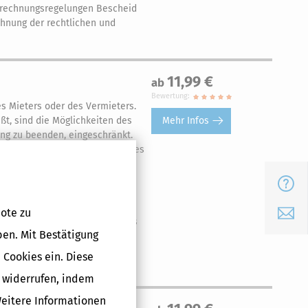
 Abrechnungsregelungen Bescheid
chnung der rechtlichen und
11,99 €
ab
Bewertung:
es Mieters oder des Vermieters.
Mehr Infos
ßt, sind die Möglichkeiten des
ung zu beenden, eingeschränkt.
Beendigung des Mietverhältnisses
ten kündigen. Folglich sind die
Mieter keiner Pflichtverletzung
FAQ
at in der Praxis große
rhältnis unter Umständen auch
ote zu
E-Mail
all aber muss die Kündigung des
ben. Mit Bestätigung
llen Anforderungen und
n und zu verstehen, haben wir
 Cookies ein. Diese
g widerrufen, indem
Weitere Informationen