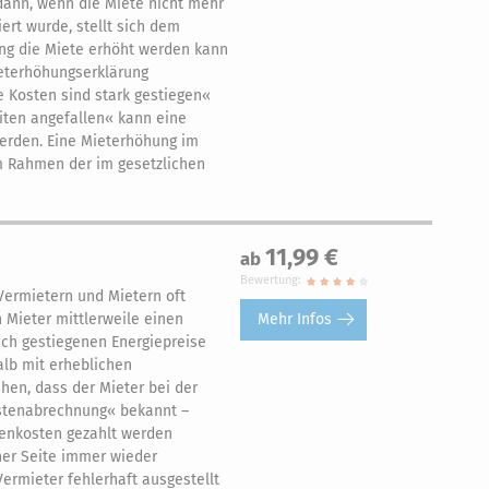
dann, wenn die Miete nicht mehr
ert wurde, stellt sich dem
ng die Miete erhöht werden kann
ieterhöhungserklärung
 Kosten sind stark gestiegen«
iten angefallen« kann eine
erden. Eine Mieterhöhung im
im Rahmen der im gesetzlichen
11,99 €
ab
Bewertung:
Vermietern und Mietern oft
Mehr Infos
 Mieter mittlerweile einen
sch gestiegenen Energiepreise
alb mit erheblichen
en, dass der Mieter bei der
stenabrechnung« bekannt –
enkosten gezahlt werden
ner Seite immer wieder
Vermieter fehlerhaft ausgestellt