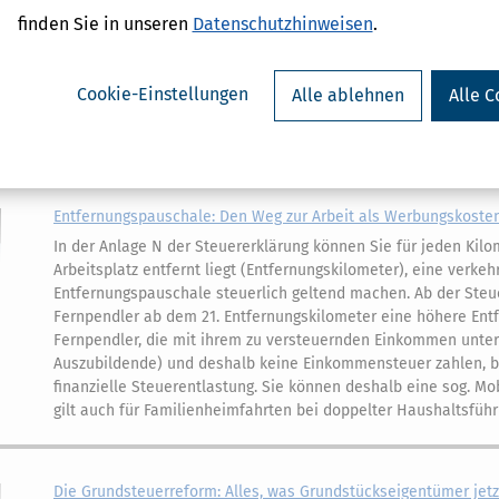
Musterfall Anlage EÜR 2022: Praxisnahe Beispiele und Ausfüllh
finden Sie in unseren
Datenschutzhinweisen
.
Unser Musterfall unterstützt Sie bei Ihrer Gewinnermittlung! D
Gewinnermittlung wird Ihnen leichter fallen, wenn Sie sich an
Bei unserem Musterfall zur EÜR 2022 steht Rieke Steller im Mit
Cookie-Einstellungen
Alle ablehnen
Alle C
Innenarchitektin selbstständig tätig ist. Bei ihrer Gewinnermit
beispielsweise mit folgenden Geschäftsvorfällen auseinander
Entfernungspauschale: Den Weg zur Arbeit als Werbungskoste
In der Anlage N der Steuererklärung können Sie für jeden Kil
Arbeitsplatz entfernt liegt (Entfernungskilometer), eine verke
Entfernungspauschale steuerlich geltend machen. Ab der Steue
Fernpendler ab dem 21. Entfernungskilometer eine höhere Ent
Fernpendler, die mit ihrem zu versteuernden Einkommen unter 
Auszubildende) und deshalb keine Einkommensteuer zahlen, b
finanzielle Steuerentlastung. Sie können deshalb eine sog. Mo
gilt auch für Familienheimfahrten bei doppelter Haushaltsführ
Die Grundsteuerreform: Alles, was Grundstückseigentümer jet