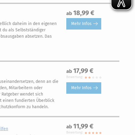
18,99 €
ab
Mehr Infos
ießlich daheim in den eigenen
 du als Selbstständiger
ebsausgaben absetzen. Das
17,99 €
ab
Bewertung:
seinandersetzen, denn an die
Mehr Infos
den, Mitarbeitern oder
r Ratgeber wendet sich
t einen fundierten Überblick
chutzkonform zu handeln.
11,99 €
ab
ilfen
Bewertung: