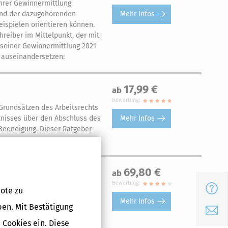
Ihrer Gewinnermittlung
Mehr Infos
und der dazugehörenden
eispielen orientieren können.
reiber im Mittelpunkt, der mit
i seiner Gewinnermittlung 2021
n auseinandersetzen:
17,99 €
ab
Bewertung:
 Grundsätzen des Arbeitsrechts
Mehr Infos
tnisses über den Abschluss des
 Beendigung. Dieser Ratgeber
69,80 €
ab
Bewertung:
FAQ
ote zu
anzamtssicherer Begleiter durch
Mehr Infos
ben. Mit Bestätigung
E-Mail
 Cookies ein. Diese