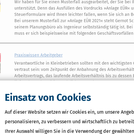
Wir haben für Sie einen Musterfall ausgearbeitet, der Sie bei 
unterstützt. Denn das Ausfüllen des Vordrucks »Anlage EÜR« 
Steuerformulare wird Ihnen leichter fallen, wenn Sie sich an B
Bei unserem Musterfall zur »Anlage EÜR 2021« steht Gernot Sch
seinem Planungsbüro als Ingenieur selbstständig tätig ist. Be
muss er sich beispielsweise mit folgenden Geschäftsvorfälle
Praxiswissen Arbeitgeber
Verantwortliche in Kleinbetrieben sollten mit den wichtigsten
vertraut sein: vom Zeitpunkt der Anbahnung des Arbeitsverhäl
Arbeitsvertrags, das laufende Arbeitsverhältnis bis zu dessen
liefert Ihnen das nötige rechtliche Know-how!
Einsatz von Cookies
Steuertipps für Selbstständige
Auf dieser Website setzen wir Cookies ein, um unsere Angeb
Der SteuerBerater für Selbstständige ist Ihr aktueller und fin
das Steuerjahr für den betrieblichen und privaten Bereich.
personalisieren, zu verbessern und wirtschaftlich zu betrei
Ihrer Auswahl willigen Sie in die Verwendung der gewählten