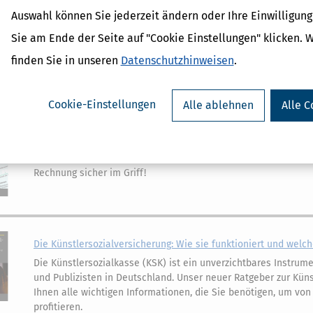
Auswahl können Sie jederzeit ändern oder Ihre Einwilligun
Gewinnermittlung: Ausfülltipps und Musterfall zur EÜR für 2025
Sie am Ende der Seite auf "Cookie Einstellungen" klicken. 
Mit unserm Ratgeber haben Sie Ihre Gewinnermittlung im Ra
finden Sie in unseren
Datenschutzhinweisen
.
Rechnung sicher im Griff!
Cookie-Einstellungen
Alle ablehnen
Alle C
Gewinnermittlung: Ausfülltipps und Musterfall zur EÜR für 2024
Mit unserm Ratgeber haben Sie Ihre Gewinnermittlung im Ra
Rechnung sicher im Griff!
Die Künstlersozialversicherung: Wie sie funktioniert und welche
Die Künstlersozialkasse (KSK) ist ein unverzichtbares Instrume
und Publizisten in Deutschland. Unser neuer Ratgeber zur Küns
Ihnen alle wichtigen Informationen, die Sie benötigen, um von
profitieren.