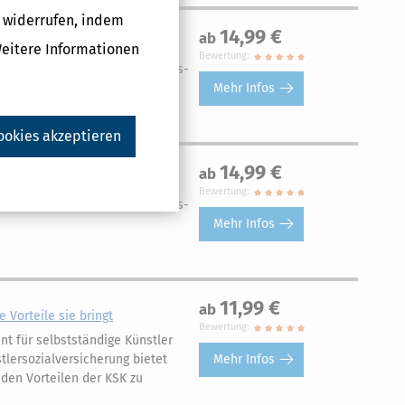
g widerrufen, indem
14,99 €
ab
Weitere Informationen
Bewertung:
hmen der Einnahmen-Überschuss-
Mehr Infos
ookies akzeptieren
14,99 €
ab
Bewertung:
hmen der Einnahmen-Überschuss-
Mehr Infos
11,99 €
ab
 Vorteile sie bringt
Bewertung:
nt für selbstständige Künstler
Mehr Infos
tlersozialversicherung bietet
 den Vorteilen der KSK zu