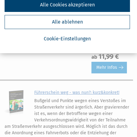
und auch private Treffen werden komplizierter. Darüber hinaus
Alle Cookies akzeptieren
drängen sich für den Betroffenen nach dem Führerscheinentzug
auch viele Fragen auf. Er will nicht nur wissen, wann er seinen
Alle ablehnen
Führerschein wieder zurückerhält und am Straßenverkehr
wieder teilnehmen kann, vor allem geht es auch darum, was er
tun muss, damit ihm die Fahrerlaubnis wieder erteilt wird und
Cookie-Einstellungen
ob er zu einer medizinisch-psychologischen Untersuchung
(MPU) muss.
11,99 €
ab
Mehr Infos
Führerschein weg - was nun?: kurz&konkret!
Bußgeld und Punkte wegen eines Verstoßes im
Straßenverkehr sind ärgerlich. Aber gravierender
ist es, wenn der Betroffene wegen einer
Verkehrsordnungswidrigkeit von der Teilnahme
am Straßenverkehr ausgeschlossen wird. Möglich ist das durch
die Anordnung eines Fahrverbots oder die Entziehung der