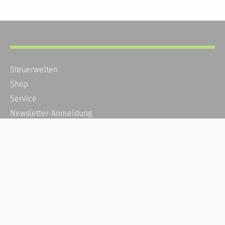
Steuerwelten
Shop
Service
Newsletter-Anmeldung
Alle News
Steuererklärung Online
Referenz
Über uns
Kontakt
Karriere
Häufige Fragen / FAQ