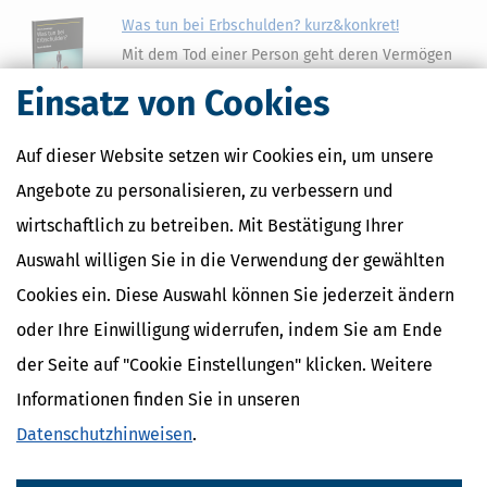
Was tun bei Erbschulden? kurz&konkret!
Mit dem Tod einer Person geht deren Vermögen
auf den oder die Erben über. Diesen Vorgang
Einsatz von Cookies
bezeichnet man als Gesamtrechtsnachfolge. Der
Erbe tritt also rechtlich in die »Fußstapfen« des
Erblassers. Alle vererblichen Rechte und Pflichten gehen
Auf dieser Website setzen wir Cookies ein, um unsere
unmittelbar mit dem Erbfall, also mit dem Tod einer Person, auf
Angebote zu personalisieren, zu verbessern und
deren Erben über.
11,99 €
wirtschaftlich zu betreiben. Mit Bestätigung Ihrer
ab
Bewertung:
Auswahl willigen Sie in die Verwendung der gewählten
Mehr Infos
Cookies ein. Diese Auswahl können Sie jederzeit ändern
oder Ihre Einwilligung widerrufen, indem Sie am Ende
der Seite auf "Cookie Einstellungen" klicken. Weitere
kurz&konkret! MPU - was nun?
Informationen finden Sie in unseren
Der Entzug der Fahrerlaubnis durch das Gericht
oder die Fahrerlaubnisbehörde ist oft mit vielen
Datenschutzhinweisen
.
Problemen im Alltag verbunden. Häufig gibt es
Schwierigkeiten, den Arbeitsplatz zu erreichen