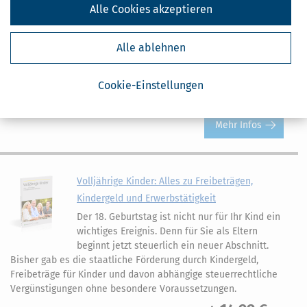
der Eltern komplett - auch in steuerlicher
Alle Cookies akzeptieren
Hinsicht. Das Kindergeld ist der wichtigste
Bestandteil der steuerlichen Förderung bei minderjährigen
Alle ablehnen
Kindern. Für welche Kinder Sie Kindergeld bekommen, Höhe und
Auszahlung des Kindergelds, sind hier die zentralen Fragen.
14,99 €
Cookie-Einstellungen
ab
Bewertung:
Mehr Infos
Volljährige Kinder: Alles zu Freibeträgen,
Kindergeld und Erwerbstätigkeit
Der 18. Geburtstag ist nicht nur für Ihr Kind ein
wichtiges Ereignis. Denn für Sie als Eltern
beginnt jetzt steuerlich ein neuer Abschnitt.
Bisher gab es die staatliche Förderung durch Kindergeld,
Freibeträge für Kinder und davon abhängige steuerrechtliche
Vergünstigungen ohne besondere Voraussetzungen.