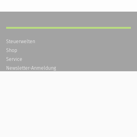
Steuerwelten
Shop
Service
Newsletter-Anmeldung
Alle News
Steuererklärung Online
Referenz
Über uns
Kontakt
Karriere
Häufige Fragen / FAQ