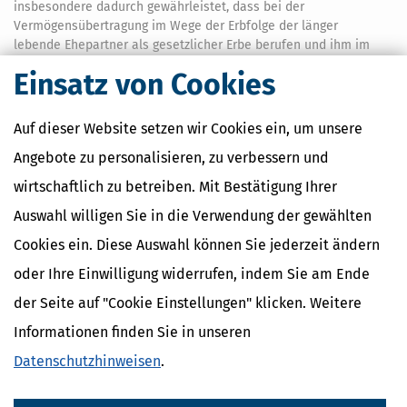
insbesondere dadurch gewährleistet, dass bei der
Vermögensübertragung im Wege der Erbfolge der länger
lebende Ehepartner als gesetzlicher Erbe berufen und ihm im
Falle einer Enterbung in jedem Fall der Pflichtteilsanspruch
Einsatz von Cookies
sicher ist. Das ist bei Lebenspartnerschaften von nicht
verheirateten Lebenspartnern nicht der Fall. Im Prinzip ignoriert
das deutsche Erbrecht die nichteheliche Lebenspartnerschaft
Auf dieser Website setzen wir Cookies ein, um unsere
als Form des Zusammenlebens mit der Folge, dass nach dem
Angebote zu personalisieren, zu verbessern und
Tod eines Partners dem länger lebenden Partner nahezu keine
Rechte zustehen, und das selbst bei langjährigen
wirtschaftlich zu betreiben. Mit Bestätigung Ihrer
Partnerschaften.
Auswahl willigen Sie in die Verwendung der gewählten
11,99 €
ab
Cookies ein. Diese Auswahl können Sie jederzeit ändern
Bewertung:
oder Ihre Einwilligung widerrufen, indem Sie am Ende
Mehr Infos
der Seite auf "Cookie Einstellungen" klicken. Weitere
Informationen finden Sie in unseren
Minderjährige Kinder: Kindergeld und
Datenschutzhinweisen
.
Steuervorteile für Eltern
Die Geburt eines Kindes verändert das Leben