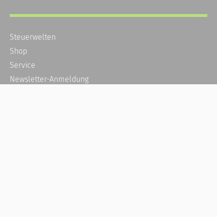
Steuerwelten
Shop
Service
Newsletter-Anmeldung
Alle News
Steuererklärung Online
Referenz
Über uns
Kontakt
Karriere
Häufige Fragen / FAQ
Kundenkonto
Kundenservice und Support