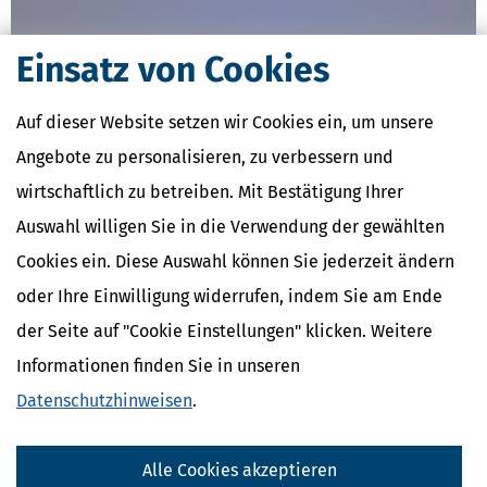
Einsatz von Cookies
Auf dieser Website setzen wir Cookies ein, um unsere
Angebote zu personalisieren, zu verbessern und
wirtschaftlich zu betreiben. Mit Bestätigung Ihrer
Auswahl willigen Sie in die Verwendung der gewählten
Cookies ein. Diese Auswahl können Sie jederzeit ändern
Selbstständige: Inhalte mit ChatGPT erstellt - superpraktisch,
oder Ihre Einwilligung widerrufen, indem Sie am Ende
aber...
der Seite auf "Cookie Einstellungen" klicken. Weitere
[
26.06.2023, 12:08 Uhr
]
Haben Sie schon mal überlegt, eine KI wie
Informationen finden Sie in unseren
ChatGPT im Rahmen Ihrer unternehmerischen Tätigkeit
einzusetzen? Einfach mal schnell einen Text zu einem Thema
Datenschutzhinweisen
.
erstellen lassen – zum Beispiel, um diesen dann als Grundlage für
die neue Homepage oder für eine
mehr
Alle Cookies akzeptieren