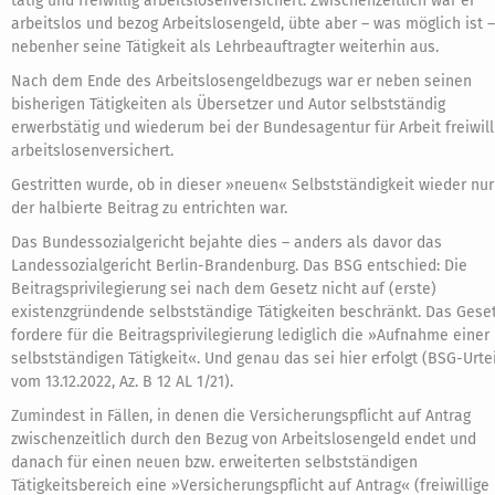
tätig und freiwillig arbeitslosenversichert. Zwischenzeitlich war er
arbeitslos und bezog Arbeitslosengeld, übte aber – was möglich ist –
nebenher seine Tätigkeit als Lehrbeauftragter weiterhin aus.
Nach dem Ende des Arbeitslosengeldbezugs war er neben seinen
bisherigen Tätigkeiten als Übersetzer und Autor selbstständig
erwerbstätig und wiederum bei der Bundesagentur für Arbeit freiwill
arbeitslosenversichert.
Gestritten wurde, ob in dieser »neuen« Selbstständigkeit wieder nur
der halbierte Beitrag zu entrichten war.
Das Bundessozialgericht bejahte dies – anders als davor das
Landessozialgericht Berlin-Brandenburg. Das BSG entschied: Die
Beitragsprivilegierung sei nach dem Gesetz nicht auf (erste)
existenzgründende selbstständige Tätigkeiten beschränkt. Das Gese
fordere für die Beitragsprivilegierung lediglich die »Aufnahme einer
selbstständigen Tätigkeit«. Und genau das sei hier erfolgt (BSG-Urtei
vom 13.12.2022, Az. B 12 AL 1/21).
Zumindest in Fällen, in denen die Versicherungspflicht auf Antrag
zwischenzeitlich durch den Bezug von Arbeitslosengeld endet und
danach für einen neuen bzw. erweiterten selbstständigen
Tätigkeitsbereich eine »Versicherungspflicht auf Antrag« (freiwillige