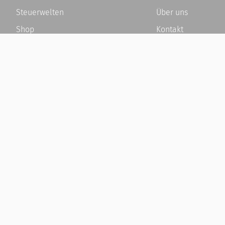
Steuerwelten
Über uns
Shop
Kontakt
Service
Karriere
Newsletter-Anmeldung
Häufige Fragen / F
Alle News
Kundenkonto
Steuererklärung Online
Kundenservice und
Referenz
Vertrag widerrufen