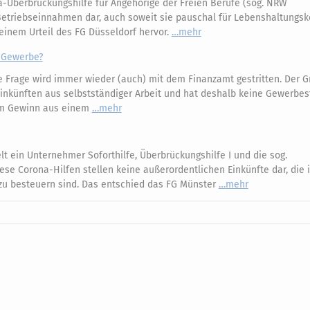
-Überbrückungshilfe für Angehörige der Freien Berufe (sog. NRW
 Betriebseinnahmen dar, auch soweit sie pauschal für Lebenshaltungs
einem Urteil des FG Düsseldorf hervor.
mehr
« Gewerbe?
 Frage wird immer wieder (auch) mit dem Finanzamt gestritten. Der G
 Einkünften aus selbstständiger Arbeit und hat deshalb keine Gewerbes
zum Gewinn aus einem
mehr
lt ein Unternehmer Soforthilfe, Überbrückungshilfe I und die sog.
e Corona-Hilfen stellen keine außerordentlichen Einkünfte dar, die i
u besteuern sind. Das entschied das FG Münster
mehr