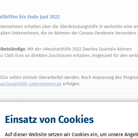
llhilfen bis Ende Juni 2022
Unternehmen erhalten über die Überbrückungshilfe IV weiterhin eine an
 erhalten Unternehmen, die im Rahmen der Corona-Pandemie besonders
elbstständige.
Mit der »Neustarthilfe 2022 Zweites Quartal« können
zu 1.500 Euro an direkten Zuschüssen erhalten, insgesamt für den verl
 2022« sollen zeitnah überarbeitet werden. Nach Anpassung des Progr
ueckungshilfe-unternehmen.de
erfolgen.
Neustarthilfe
 IV
ist weiterhin ein coronabedingter Umsatzrückgang von 30 Prozent 
Einsatz von Cookies
0 Prozent bei einem Umsatzrückgang von über 70 Prozent.
Auf dieser Website setzen wir Cookies ein, um unsere Angeb