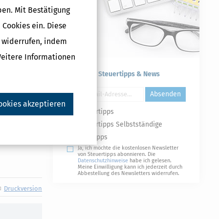
gen für
ben. Mit Bestätigung
 Cookies ein. Diese
 zur
g widerrufen, indem
, aber
Weitere Informationen
 ohne
e
Kostenlose Steuertipps & News
Absenden
 anteilig
ookies akzeptieren
Steuertipps
Steuertipps Selbstständige
Geldtipps
der
Ja, ich möchte die kostenlosen Newsletter
von Steuertipps abonnieren. Die
Datenschutzhinweise
habe ich gelesen.
Meine Einwilligung kann ich jederzeit durch
Abbestellung des Newsletters widerrufen.
Druckversion