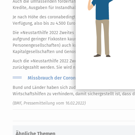
Auch die umfassenden förderfähigen Fixkosten bleiben unverän
Kredite, Ausgaben für Instandhaltung, Versicherungen usw. ge
Je nach Höhe des coronabedingten Umsatzausfalls stehen übe
Verfügung, also bis zu 4.500 Euro für den verlängerten Förderzei
Die »Neustarthilfe 2022 Zweites Quartal« richtet sich weiterh
aufgrund geringer Fixkosten kaum von der Überbrückungshilfe I
Personengesellschaften) auch kurz befristet Beschäftigte in d
Kapitalgesellschaften und Genossenschaften antragsberechtigt
Auch die »Neustarthilfe 2022 Zweites Quartal« wird als Vorsch
zurückgezahlt werden. Sie wird nicht auf die Grundsicherung a
Missbrauch der Coronahilfen soll verhindert we
Bund und Länder haben sich zudem dazu bekannt, dass sie all
Wirtschaftshilfen zu verhindern, damit sichergestellt ist, dass
(BMF, Pressemitteilung vom 16.02.2022)
Ähnliche Themen