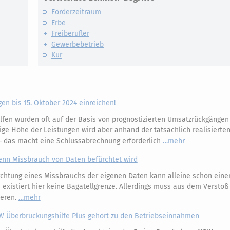
Förderzeitraum
Erbe
Freiberufler
Gewerbebetrieb
Kur
n bis 15. Oktober 2024 einreichen!
fen wurden oft auf der Basis von prognostizierten Umsatzrückgängen
ige Höhe der Leistungen wird aber anhand der tatsächlich realisierte
 – das macht eine Schlussabrechnung erforderlich
mehr
enn Missbrauch von Daten befürchtet wird
chtung eines Missbrauchs der eigenen Daten kann alleine schon eine
 existiert hier keine Bagatellgrenze. Allerdings muss aus dem Verstoß
ieren.
mehr
RW Überbrückungshilfe Plus gehört zu den Betriebseinnahmen