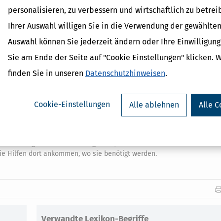
dert. So können weiterhin die Kosten für Miete, Pacht, Zinsaufwendun
personalisieren, zu verbessern und wirtschaftlich zu betrei
ltend gemacht werden.
Ihrer Auswahl willigen Sie in die Verwendung der gewählten
r die
»Neustarthilfe 2022 Zweites Quartal«
bis zu 1.500 Euro pro Monat
traum April bis Juni 2022.
Auswahl können Sie jederzeit ändern oder Ihre Einwilligun
in an die Betroffenen, die coronabedingte Umsatzeinbußen verzeichnen
Sie am Ende der Seite auf "Cookie Einstellungen" klicken. 
V profitieren. Wie bisher können neben Soloselbstständigen (mit oder
finden Sie in unseren
Datenschutzhinweisen
.
en Darstellenden Künsten, unständig Beschäftigte aller Branchen sowi
 sein.
uss ausgezahlt und muss je nach Umsatzentwicklung im Förderzeitraum
Cookie-Einstellungen
Alle ablehnen
Alle C
ngerechnet.
rden
e notwendigen Maßnahmen ergreifen, um den kriminellen Missbrauch 
 die Hilfen dort ankommen, wo sie benötigt werden.
Verwandte Lexikon-Begriffe