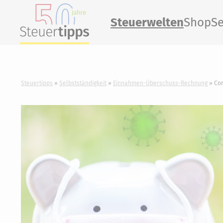
Steuerwelten
Shop
Se
Steuertipps
Selbstständigkeit
Einnahmen-Überschuss-Rechnung
Cor