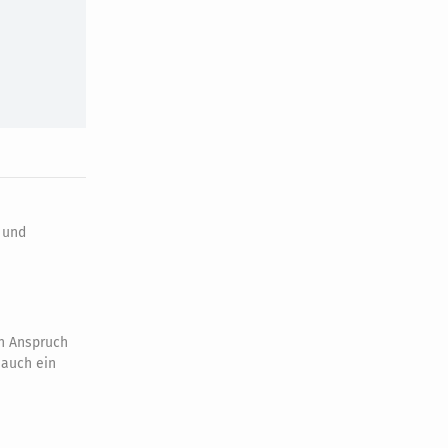
 und
n
n Anspruch
 auch ein