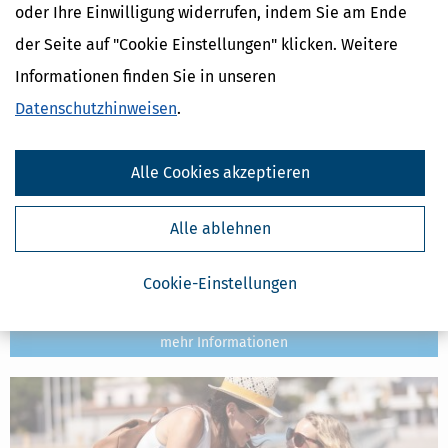
oder Ihre Einwilligung widerrufen, indem Sie am Ende
der Seite auf "Cookie Einstellungen" klicken. Weitere
Informationen finden Sie in unseren
Datenschutzhinweisen
.
Alle Cookies akzeptieren
Plötzlich Pflege nötig: Was Angehörige jetzt wissen müssen
Alle ablehnen
[
12.05.2026, 06:24 Uhr
]
Pflegebedürftigkeit kann plötzlich oder
schleichend eintreten. Familien stehen dann oft unvorbereitet vor
neuen Herausforderungen: schnelle Entscheidungen, neue
Cookie-Einstellungen
Begriffe, organisatorische und finanzielle Fragen. Dieser Text soll
helfen.
mehr