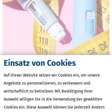
Kann man die Abnehmspritze bei der Steuer absetzen?
Einsatz von Cookies
[
12.06.2026, 06:24 Uhr
]
Vor dem FG Sachsen-Anhalt stritt ein
Steuerpflichtiger darum, die Kosten für das Medikament Ozempic
Auf dieser Website setzen wir Cookies ein, um unsere
als außergewöhnliche Belastung in der Steuererklärung absetzen
zu können.
Angebote zu personalisieren, zu verbessern und
mehr
wirtschaftlich zu betreiben. Mit Bestätigung Ihrer
Auswahl willigen Sie in die Verwendung der gewählten
Cookies ein. Diese Auswahl können Sie jederzeit ändern