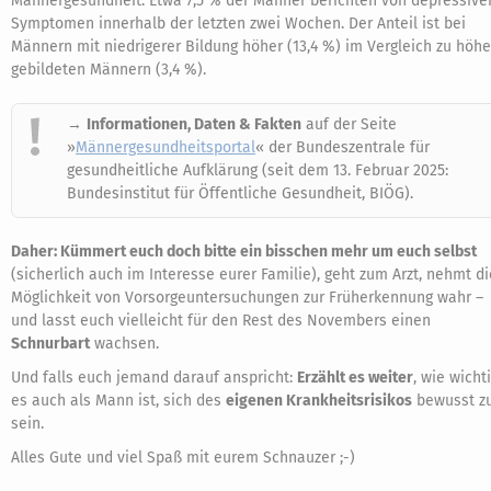
Männergesundheit. Etwa 7,5 % der Männer berichten von depressive
Symptomen innerhalb der letzten zwei Wochen. Der Anteil ist bei
Männern mit niedrigerer Bildung höher (13,4 %) im Vergleich zu höhe
gebildeten Männern (3,4 %).
→
Informationen, Daten & Fakten
auf der Seite
»
Männergesundheitsportal
« der Bundeszentrale für
gesundheitliche Aufklärung (seit dem 13. Februar 2025:
Bundesinstitut für Öffentliche Gesundheit, BIÖG).
Daher: Kümmert euch doch bitte ein bisschen mehr um euch selbst
(sicherlich auch im Interesse eurer Familie), geht zum Arzt, nehmt di
Möglichkeit von Vorsorgeuntersuchungen zur Früherkennung wahr –
und lasst euch vielleicht für den Rest des Novembers einen
Schnurbart
wachsen.
Und falls euch jemand darauf anspricht:
Erzählt es weiter
, wie wicht
es auch als Mann ist, sich des
eigenen Krankheitsrisikos
bewusst z
sein.
Alles Gute und viel Spaß mit eurem Schnauzer ;-)