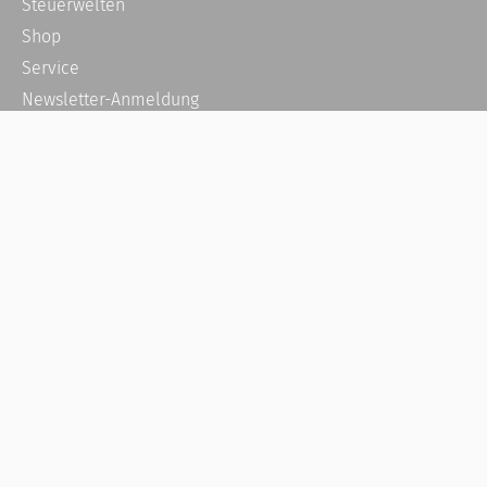
Steuerwelten
Shop
Service
Newsletter-Anmeldung
Alle News
Steuererklärung Online
Referenz
Über uns
Kontakt
Karriere
Häufige Fragen / FAQ
Kundenkonto
Kundenservice und Support
Vertrag widerrufen
Impressum