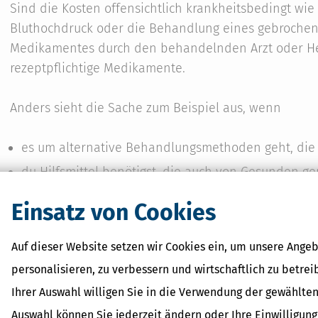
Sind die Kosten offensichtlich krankheitsbedingt wi
Bluthochdruck oder die Behandlung eines gebrochen
Medikamentes durch den behandelnden Arzt oder Heilp
rezeptpflichtige Medikamente.
Anders sieht die Sache zum Beispiel aus, wenn
es um alternative Behandlungsmethoden geht, die w
du Hilfsmittel benötigst, die auch von Gesunden ge
du dich an einem Ort aufhalten musst, an dem and
Einsatz von Cookies
in einem Sanatorium oder zur Klimatherapie am To
Auf dieser Website setzen wir Cookies ein, um unsere Angeb
In diesen Situationen reicht dem Finanzamt eine Ve
personalisieren, zu verbessern und wirtschaftlich zu betrei
Deshalb will es ein Gutachten des Amtsarztes oder d
Ihrer Auswahl willigen Sie in die Verwendung der gewählten
Dienstes der Krankenversicherung (kurz: MDK) sehen.
Auswahl können Sie jederzeit ändern oder Ihre Einwilligun
immer(!!!) vor der Maßnahme besorgen. Wirklich imm