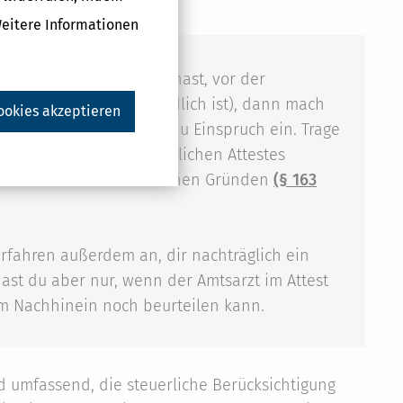
Weitere Informationen
 aller Sorge vergessen hast, vor der
 ja irgendwie verständlich ist), dann mach
ookies akzeptieren
s Finanzamt ab, legest du Einspruch ein. Trage
en Einholen des amtsärztlichen Attestes
s der Steuern aus sachlichen Gründen
(§ 163
rfahren außerdem an, dir nachträglich ein
hast du aber nur, wenn der Amtsarzt im Attest
im Nachhinein noch beurteilen kann.
d umfassend, die steuerliche Berücksichtigung