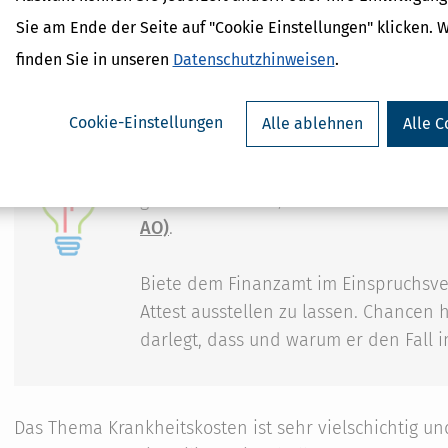
Sie am Ende der Seite auf "Cookie Einstellungen" klicken. 
finden Sie in unseren
Datenschutzhinweisen
.
Tipp
Wenn du in der Hektik und bei
Maßnahme zum Amtsarzt zu gehen (was
Cookie-Einstellungen
Alle ablehnen
Alle C
die Kosten trotzdem geltend. Lehnt da
die Gründe vor, die dich am vorherig
gehindert haben, und bitte um Erlas
AO)
.
Biete dem Finanzamt im Einspruchsve
Attest ausstellen zu lassen. Chancen 
darlegt, dass und warum er den Fall 
Das Thema Krankheitskosten ist sehr vielschichtig un