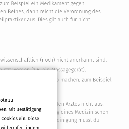
e zum Beispiel ein Medikament gegen
en Beines, dann reicht die Verordnung des
raktiker aus. Dies gilt auch für nicht
issenschaftlich (noch) nicht anerkannt sind,
nutzt werden (z.B. ein Massagegerät),
ere Wellness oder Urlaub machen, zum Beispiel
ten Meer.
ote zu
rordnung des behandelnden Arztes nicht aus.
ben. Mit Bestätigung
ie ärztliche Bescheinigung eines Medizinischen
 Cookies ein. Diese
 Die amtsärztliche Bescheinigung musst du
g widerrufen, indem
er.