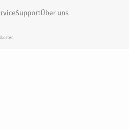
rvice
Support
Über uns
skosten