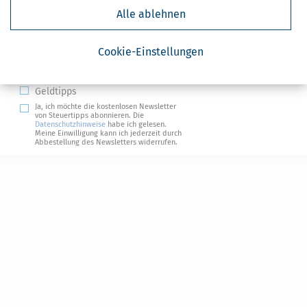
Kostenlose Steuertipps & News
Alle ablehnen
Absenden
Cookie-Einstellungen
Steuertipps
Steuertipps Selbstständige
Geldtipps
Ja, ich möchte die kostenlosen Newsletter
von Steuertipps abonnieren. Die
Datenschutzhinweise
habe ich gelesen.
Meine Einwilligung kann ich jederzeit durch
Abbestellung des Newsletters widerrufen.