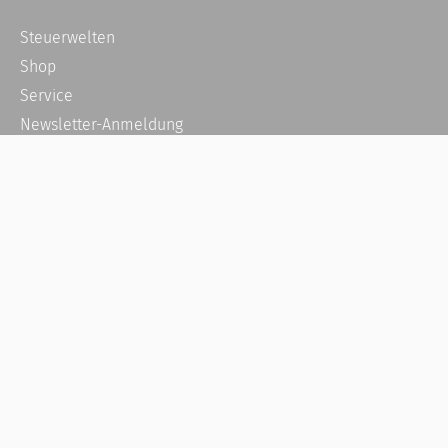
Steuerwelten
Shop
Service
Newsletter-Anmeldung
Alle News
Steuererklärung Online
Referenz
Über uns
Kontakt
Karriere
Häufige Fragen / FAQ
Kundenkonto
Kundenservice und Support
Vertrag widerrufen