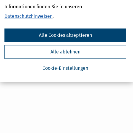
Ja, ich möchte die kostenlosen Newsletter
Informationen finden Sie in unseren
von Steuertipps abonnieren. Die
Datenschutzhinweise
habe ich gelesen.
Datenschutzhinweisen
.
Meine Einwilligung kann ich jederzeit durch
Abbestellung des Newsletters widerrufen.
Alle Cookies akzeptieren
Alle ablehnen
Cookie-Einstellungen