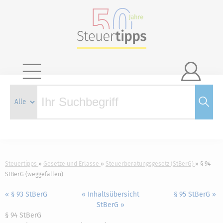

Steuertipps
Gesetze und Erlasse
Steuerberatungsgesetz (StBerG)
§ 94
StBerG (weggefallen)
« § 93 StBerG
« Inhaltsübersicht
§ 95 StBerG »
StBerG »
§ 94 StBerG