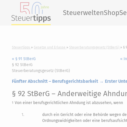
Steuerwelten
Shop
Se
Steuertipps
Gesetze und Erlasse
Steuerberatungsgesetz (StBerG)
§ 
« § 91 StBerG
« I
§ 92 StBerG
Steuerberatungsgesetz (StBerG)
Fünfter Abschnitt – Berufsgerichtsbarkeit → Erster Unt
§ 92 StBerG
– Anderweitige Ahndu
Von einer berufsgerichtlichen Ahndung ist abzusehen, wenn
1
1.
durch ein Gericht oder eine Behörde wegen de
Ordnungswidrigkeiten oder eine berufsaufsic