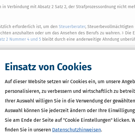
h in Verbindung mit Absatz 2 Satz 2, der Strafprozessordnung nicht me
tzlich erforderlich ist, um den
Steuerberater
, Steuerbevollmächtigten 
flichten anzuhalten oder um das Ansehen des Berufs zu wahren.
Die E
3
atz 2 Nummer 4 und 5
bleibt durch eine anderweitige Ahndung unberüh
Einsatz von Cookies
 Lexikon-Begriffe
ozialabgabe
Auf dieser Website setzen wir Cookies ein, um unsere Angeb
achschau
personalisieren, zu verbessern und wirtschaftlich zu betrei
er-Nachschau
Ihrer Auswahl willigen Sie in die Verwendung der gewählten
szuschuss
Auswahl können Sie jederzeit ändern oder Ihre Einwilligun
Sie am Ende der Seite auf "Cookie Einstellungen" klicken. 
finden Sie in unseren
Datenschutzhinweisen
.