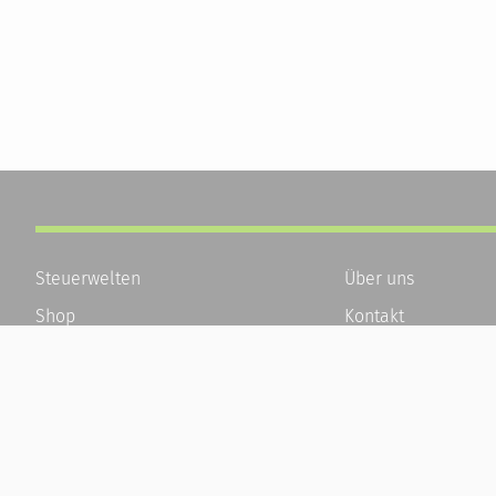
Steuerwelten
Über uns
Shop
Kontakt
Service
Karriere
Newsletter-Anmeldung
Häufige Fragen / F
Alle News
Kundenkonto
Steuererklärung Online
Kundenservice und