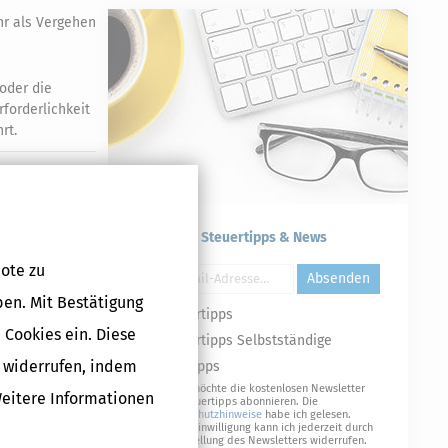
hr als Vergehen
oder die
rforderlichkeit
rt.
Druckversion
Kostenlose Steuertipps & News
ote zu
Absenden
ben. Mit Bestätigung
Steuertipps
 Cookies ein. Diese
Steuertipps Selbstständige
g widerrufen, indem
Geldtipps
Ja, ich möchte die kostenlosen Newsletter
Weitere Informationen
von Steuertipps abonnieren. Die
Datenschutzhinweise
habe ich gelesen.
Meine Einwilligung kann ich jederzeit durch
Abbestellung des Newsletters widerrufen.