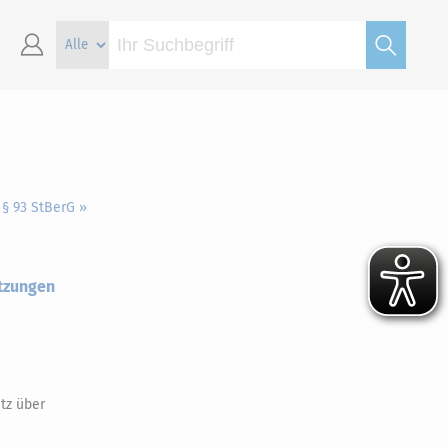
§ 93 StBerG »
etzungen
tz über