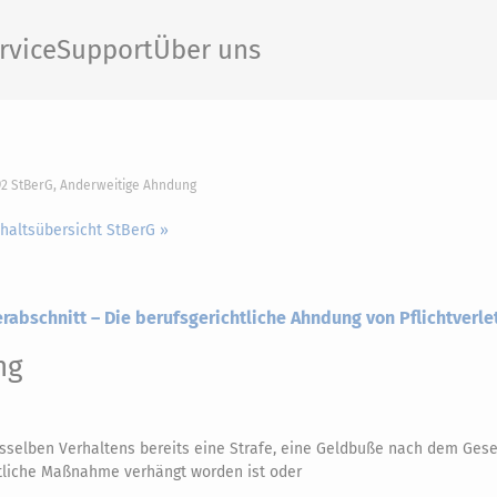
rvice
Support
Über uns
92 StBerG, Anderweitige Ahndung
nhaltsübersicht StBerG »
erabschnitt – Die berufsgerichtliche Ahndung von Pflichtverl
ng
sselben Verhaltens bereits eine Strafe, eine Geldbuße nach dem Gese
htliche Maßnahme verhängt worden ist oder