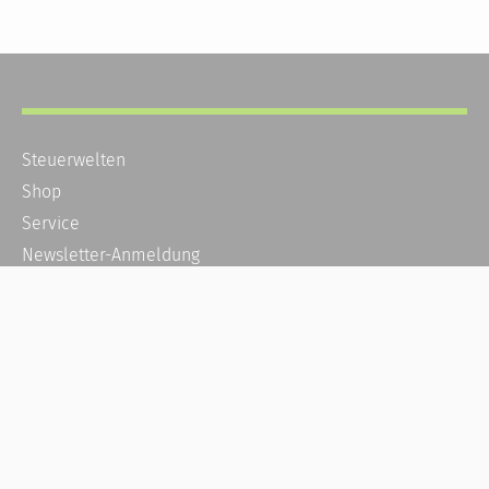
Steuerwelten
Shop
Service
Newsletter-Anmeldung
Alle News
Steuererklärung Online
Referenz
Über uns
Kontakt
Karriere