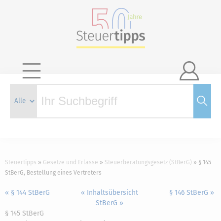

Steuertipps
Gesetze und Erlasse
Steuerberatungsgesetz (StBerG)
§ 145
StBerG, Bestellung eines Vertreters
« § 144 StBerG
« Inhaltsübersicht
§ 146 StBerG »
StBerG »
§ 145 StBerG