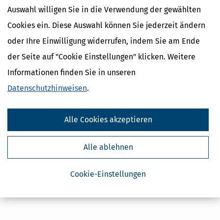
Auswahl willigen Sie in die Verwendung der gewählten
Cookies ein. Diese Auswahl können Sie jederzeit ändern
oder Ihre Einwilligung widerrufen, indem Sie am Ende
Kostenlose Steuertipps & News
der Seite auf "Cookie Einstellungen" klicken. Weitere
Informationen finden Sie in unseren
Absenden
Datenschutzhinweisen
.
Steuertipps
Steuertipps Selbstständige
Alle Cookies akzeptieren
Geldtipps
Ja, ich möchte die kostenlosen Newsletter
von Steuertipps abonnieren. Die
Datenschutzhinweise
habe ich gelesen.
Alle ablehnen
Meine Einwilligung kann ich jederzeit durch
Abbestellung des Newsletters widerrufen.
Cookie-Einstellungen