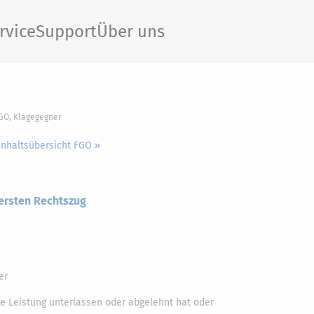
rvice
Support
Über uns
FGO, Klagegegner
Inhaltsübersicht FGO »
 ersten Rechtszug
er
e Leistung unterlassen oder abgelehnt hat oder