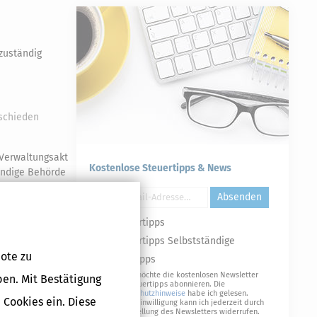
 zuständig
tschieden
 Verwaltungsakt
Kostenlose Steuertipps & News
tändige Behörde
Absenden
Steuertipps
Steuertipps Selbstständige
ote zu
Geldtipps
Ja, ich möchte die kostenlosen Newsletter
ben. Mit Bestätigung
Druckversion
von Steuertipps abonnieren. Die
Datenschutzhinweise
habe ich gelesen.
 Cookies ein. Diese
Meine Einwilligung kann ich jederzeit durch
Abbestellung des Newsletters widerrufen.