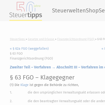
Steuerwelten
Shop
Se
Steuertipps
Gesetze und Erlasse
Finanzgerichtsordnung (FGO)
§ 63 
« § 62a FGO (weggefallen)
« 
§ 63 FGO
Finanzgerichtsordnung (FGO)
Zweiter Teil – Verfahren → Abschnitt III – Verfahren im
§ 63 FGO
– Klagegegner
(1) Die
Klage
ist gegen die Behörde zu richten,
1.
die den ursprünglichen Verwaltungsakt erlassen od
2.
die den beantragten Verwaltungsakt oder die ander