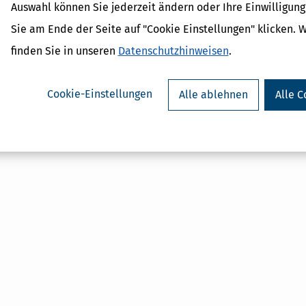
Auswahl können Sie jederzeit ändern oder Ihre Einwilligun
 Lexikon-Begriffe
ragsteuer Freibetrag -
Sie am Ende der Seite auf "Cookie Einstellungen" klicken. 
d Erklärung
finden Sie in unseren
Datenschutzhinweisen
.
r - Was ist das?
ragsteuer - Definition und
Cookie-Einstellungen
Alle ablehnen
Alle C
AL
on