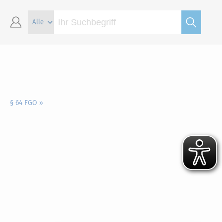
§ 64 FGO »