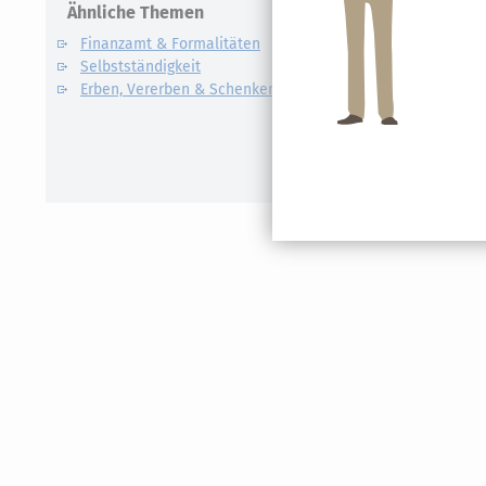
Ähnliche Themen
Verwandte
Finanzamt & Formalitäten
Kapitalert
Selbstständigkeit
Definition un
Erben, Vererben & Schenken
CO2-Steue
Kapitalert
Erklärung
NACHDiG
Kommissi