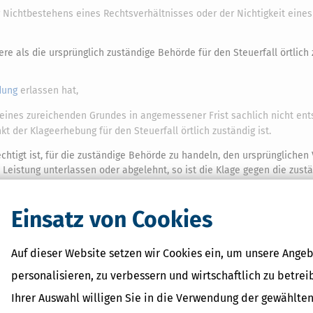
 Nichtbestehens eines Rechtsverhältnisses oder der Nichtigkeit eines
re als die ursprünglich zuständige Behörde für den Steuerfall örtlich
dung
erlassen hat,
eines zureichenden Grundes in angemessener Frist sachlich nicht en
kt der Klageerhebung für den Steuerfall örtlich zuständig ist.
echtigt ist, für die zuständige Behörde zu handeln, den ursprünglichen
Leistung unterlassen oder abgelehnt, so ist die Klage gegen die zus
Einsatz von Cookies
Auf dieser Website setzen wir Cookies ein, um unsere Angeb
personalisieren, zu verbessern und wirtschaftlich zu betrei
Ihrer Auswahl willigen Sie in die Verwendung der gewählten