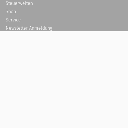
Steuerwelten
Shop
Service
Newsletter-Anmeldung
Alle News
Steuererklärung Online
Referenz
Über uns
Kontakt
Karriere
Häufige Fragen / FAQ
Kundenkonto
Kundenservice und Support
Vertrag widerrufen
Impressum