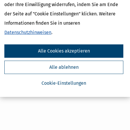
oder Ihre Einwilligung widerrufen, indem Sie am Ende
Absenden
der Seite auf "Cookie Einstellungen" klicken. Weitere
Steuertipps
Informationen finden Sie in unseren
Steuertipps Selbstständige
Geldtipps
Datenschutzhinweisen
.
Ja, ich möchte die kostenlosen Newsletter
von Steuertipps abonnieren. Die
Datenschutzhinweise
habe ich gelesen.
Meine Einwilligung kann ich jederzeit durch
Alle Cookies akzeptieren
Abbestellung des Newsletters widerrufen.
Alle ablehnen
Cookie-Einstellungen