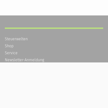
Steuerwelten
Shop
Service
Newsletter-Anmeldung
Alle News
Steuererklärung Online
Referenz
Über uns
Kontakt
Karriere