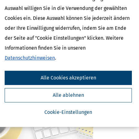
Auswahl willigen Sie in die Verwendung der gewählten
Cookies ein. Diese Auswahl können Sie jederzeit ändern
Ähnliche Themen
oder Ihre Einwilligung widerrufen, indem Sie am Ende
Eltern, Familie & Ehe
Krankheit, Betreuung & Pflege
der Seite auf "Cookie Einstellungen" klicken. Weitere
Informationen finden Sie in unseren
Verwandte Lexikon-Begriffe
Datenschutzhinweisen
.
Care Arbeit
ElterngeldPlus
Unterhaltshöchstbetrag
Alle Cookies akzeptieren
Kindesunterhalt
Auslandskinder
Alle ablehnen
Cookie-Einstellungen