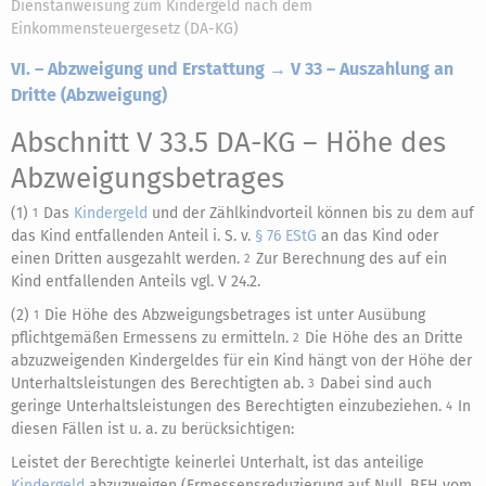
Dienstanweisung zum Kindergeld nach dem
Einkommensteuergesetz (DA-KG)
VI. – Abzweigung und Erstattung → V 33 – Auszahlung an
Dritte (Abzweigung)
Abschnitt V 33.5 DA-KG
– Höhe des
Abzweigungsbetrages
(1)
Das
Kindergeld
und der Zählkindvorteil können bis zu dem auf
1
das Kind entfallenden Anteil i. S. v.
§ 76 EStG
an das Kind oder
einen Dritten ausgezahlt werden.
Zur Berechnung des auf ein
2
Kind entfallenden Anteils vgl. V 24.2.
(2)
Die Höhe des Abzweigungsbetrages ist unter Ausübung
1
pflichtgemäßen Ermessens zu ermitteln.
Die Höhe des an Dritte
2
abzuzweigenden Kindergeldes für ein Kind hängt von der Höhe der
Unterhaltsleistungen des Berechtigten ab.
Dabei sind auch
3
geringe Unterhaltsleistungen des Berechtigten einzubeziehen.
In
4
diesen Fällen ist u. a. zu berücksichtigen:
Leistet der Berechtigte keinerlei Unterhalt, ist das anteilige
Kindergeld
abzuzweigen (Ermessensreduzierung auf Null, BFH vom