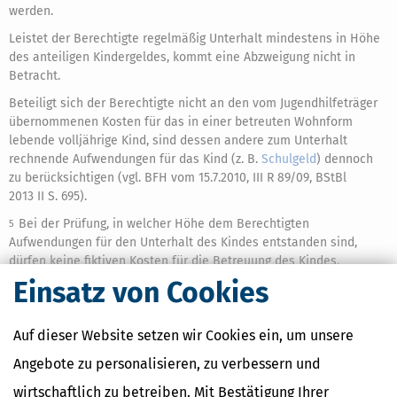
werden.
Leistet der Berechtigte regelmäßig Unterhalt mindestens in Höhe
des anteiligen Kindergeldes, kommt eine Abzweigung nicht in
Betracht.
Beteiligt sich der Berechtigte nicht an den vom Jugendhilfeträger
übernommenen Kosten für das in einer betreuten Wohnform
lebende volljährige Kind, sind dessen andere zum Unterhalt
rechnende Aufwendungen für das Kind (z. B.
Schulgeld
) dennoch
zu berücksichtigen (vgl. BFH vom 15.7.2010, III R 89/09, BStBl
2013 II S. 695).
Bei der Prüfung, in welcher Höhe dem Berechtigten
5
Aufwendungen für den Unterhalt des Kindes entstanden sind,
dürfen keine fiktiven Kosten für die Betreuung des Kindes,
sondern nur tatsächlich entstandene Aufwendungen
Einsatz von Cookies
berücksichtigt werden (BFH vom 9.2.2009, III R 37/07, BStBl
II S. 928).
Auf dieser Website setzen wir Cookies ein, um unsere
(3) In Anlehnung an
§ 65 Abs. 2 EStG
ist wegen des
Verwaltungsaufwandes von einer Abzweigung abzusehen, wenn
Angebote zu personalisieren, zu verbessern und
der Abzweigungsbetrag weniger als 5 Euro monatlich beträgt.
wirtschaftlich zu betreiben. Mit Bestätigung Ihrer