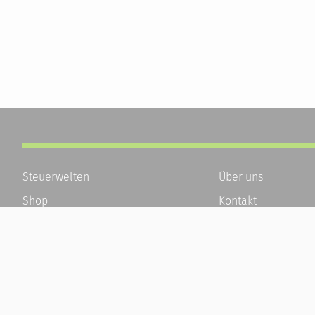
Steuerwelten
Über uns
Shop
Kontakt
Service
Karriere
Newsletter-Anmeldung
Häufige Fragen / F
Alle News
Kundenkonto
Steuererklärung Online
Kundenservice und