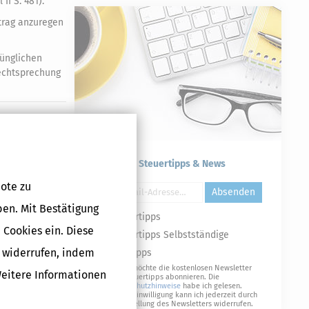
I S. 481).
trag anzuregen
rünglichen
Rechtsprechung
Druckversion
Kostenlose Steuertipps & News
ote zu
Absenden
ben. Mit Bestätigung
Steuertipps
 Cookies ein. Diese
Steuertipps Selbstständige
g widerrufen, indem
Geldtipps
Ja, ich möchte die kostenlosen Newsletter
Weitere Informationen
von Steuertipps abonnieren. Die
Datenschutzhinweise
habe ich gelesen.
Meine Einwilligung kann ich jederzeit durch
Abbestellung des Newsletters widerrufen.