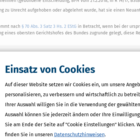
men (gebundene Entscheidung, BFH vom 21.2.2018, III R 14/17, BStBl I
ung zu Unrecht aufgehoben oder abgelehnt wurde, hat sie einen Neuan
 kommt nach
§ 70 Abs. 3 Satz 3 Hs. 2 EStG
in Betracht, wenn bei der ursp
ng eines obersten Gerichtshofes des Bundes zugrunde gelegt, diese 
Einsatz von Cookies
 Lexikon-Begriffe
it
Auf dieser Website setzen wir Cookies ein, um unsere Angeb
dPlus
personalisieren, zu verbessern und wirtschaftlich zu betrei
shöchstbetrag
erhalt
Ihrer Auswahl willigen Sie in die Verwendung der gewählten
inder
Auswahl können Sie jederzeit ändern oder Ihre Einwilligun
Sie am Ende der Seite auf "Cookie Einstellungen" klicken. 
finden Sie in unseren
Datenschutzhinweisen
.