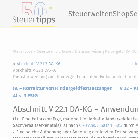
Steuerwelten
Shop
Se
Steuertipps
Gesetze und Erlasse
Dienstanweisung Kindergeld (DA-KG)
« Abschnitt V 21.2 DA-KG
« I
Abschnitt V 22.1 DA-KG
Dienstanweisung zum Kindergeld nach dem Einkommensteuerg
IV. – Korrektur von Kindergeldfestsetzungen → V 22 – K
Abs. 3 EStG
Abschnitt V 22.1 DA-KG
– Anwendun
(1)
Eine betragsmäßige, materiell fehlerhafte Kindergeldfests
1
Sachverhaltserkenntnis) ist nach
§ 70 Abs. 3 Satz 1 EStG
durch A
Eine solche Aufhebung oder Änderung der letzten Festsetzung
2