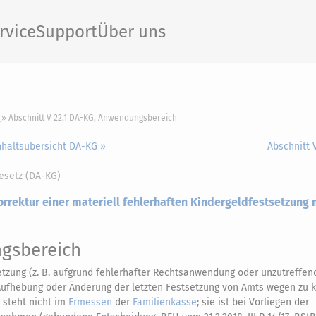
rvice
Support
Über uns
Abschnitt V 22.1 DA-KG, Anwendungsbereich
nhaltsübersicht DA-KG »
Abschnitt 
esetz (DA-KG)
orrektur einer materiell fehlerhaften Kindergeldfestsetzung 
gsbereich
etzung (z. B. aufgrund fehlerhafter Rechtsanwendung oder unzutreffen
ufhebung oder Änderung der letzten Festsetzung von Amts wegen zu ko
 steht nicht im
Ermessen
der
Familienkasse
; sie ist bei Vorliegen der