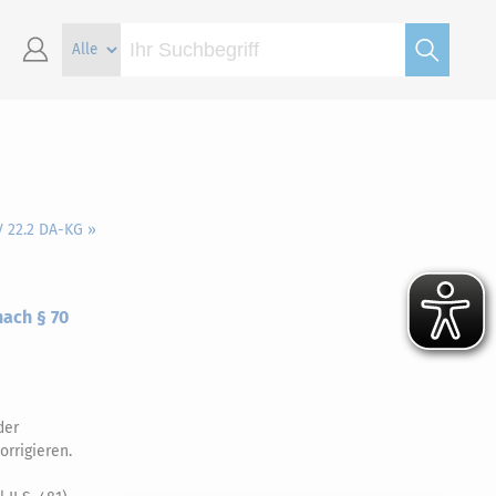
V 22.2 DA-KG »
nach § 70
der
rrigieren.