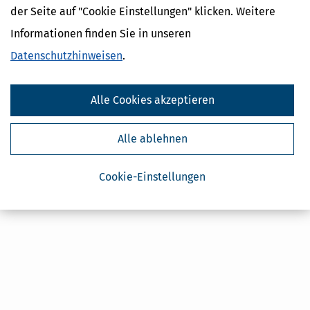
der Seite auf "Cookie Einstellungen" klicken. Weitere
Steuertipps Selbstständige
Geldtipps
Informationen finden Sie in unseren
Ja, ich möchte die kostenlosen Newsletter
Datenschutzhinweisen
.
von Steuertipps abonnieren. Die
Datenschutzhinweise
habe ich gelesen.
Meine Einwilligung kann ich jederzeit durch
Abbestellung des Newsletters widerrufen.
Alle Cookies akzeptieren
Alle ablehnen
Cookie-Einstellungen