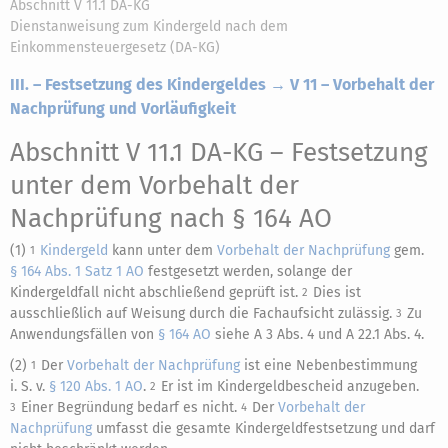
Abschnitt V 11.1 DA-KG
Dienstanweisung zum Kindergeld nach dem
Einkommensteuergesetz (DA-KG)
III. – Festsetzung des Kindergeldes → V 11 – Vorbehalt der
Nachprüfung und Vorläufigkeit
Abschnitt V 11.1 DA-KG
– Festsetzung
unter dem Vorbehalt der
Nachprüfung nach § 164 AO
(1)
Kindergeld
kann unter dem
Vorbehalt der Nachprüfung
gem.
1
§ 164 Abs. 1 Satz 1 AO
festgesetzt werden, solange der
Kindergeldfall nicht abschließend geprüft ist.
Dies ist
2
ausschließlich auf Weisung durch die Fachaufsicht zulässig.
Zu
3
Anwendungsfällen von
§ 164 AO
siehe A 3 Abs. 4 und A 22.1 Abs. 4.
(2)
Der
Vorbehalt der Nachprüfung
ist eine Nebenbestimmung
1
i. S. v.
§ 120 Abs. 1 AO
.
Er ist im Kindergeldbescheid anzugeben.
2
Einer Begründung bedarf es nicht.
Der
Vorbehalt der
3
4
Nachprüfung
umfasst die gesamte Kindergeldfestsetzung und darf