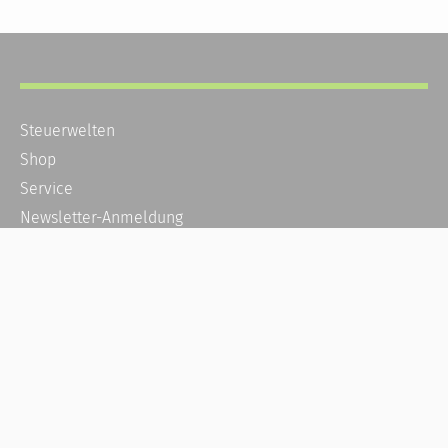
Steuerwelten
Shop
Service
Newsletter-Anmeldung
Alle News
Steuererklärung Online
Referenz
Über uns
Kontakt
Karriere
Häufige Fragen / FAQ