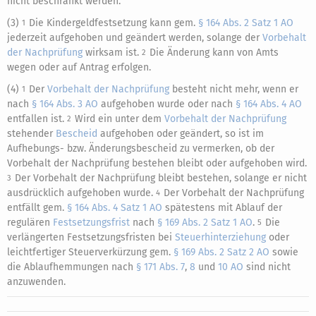
nicht beschränkt werden.
(3)
Die Kindergeldfestsetzung kann gem.
§ 164 Abs. 2 Satz 1 AO
1
jederzeit aufgehoben und geändert werden, solange der
Vorbehalt
der Nachprüfung
wirksam ist.
Die Änderung kann von Amts
2
wegen oder auf Antrag erfolgen.
(4)
Der
Vorbehalt der Nachprüfung
besteht nicht mehr, wenn er
1
nach
§ 164 Abs. 3 AO
aufgehoben wurde oder nach
§ 164 Abs. 4 AO
entfallen ist.
Wird ein unter dem
Vorbehalt der Nachprüfung
2
stehender
Bescheid
aufgehoben oder geändert, so ist im
Aufhebungs- bzw. Änderungsbescheid zu vermerken, ob der
Vorbehalt der Nachprüfung bestehen bleibt oder aufgehoben wird.
Der Vorbehalt der Nachprüfung bleibt bestehen, solange er nicht
3
ausdrücklich aufgehoben wurde.
Der Vorbehalt der Nachprüfung
4
entfällt gem.
§ 164 Abs. 4 Satz 1 AO
spätestens mit Ablauf der
regulären
Festsetzungsfrist
nach
§ 169 Abs. 2 Satz 1 AO
.
Die
5
verlängerten Festsetzungsfristen bei
Steuerhinterziehung
oder
leichtfertiger Steuerverkürzung gem.
§ 169 Abs. 2 Satz 2 AO
sowie
die Ablaufhemmungen nach
§ 171 Abs. 7
,
8
und
10 AO
sind nicht
anzuwenden.