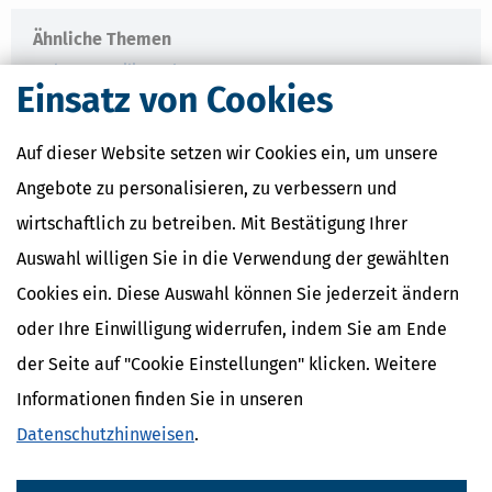
Ähnliche Themen
Eltern, Familie & Ehe
Einsatz von Cookies
Krankheit, Betreuung & Pflege
Verwandte Lexikon-Begriffe
Auf dieser Website setzen wir Cookies ein, um unsere
Care Arbeit
Angebote zu personalisieren, zu verbessern und
ElterngeldPlus
wirtschaftlich zu betreiben. Mit Bestätigung Ihrer
Unterhaltshöchstbetrag
Kindesunterhalt
Auswahl willigen Sie in die Verwendung der gewählten
Auslandskinder
Cookies ein. Diese Auswahl können Sie jederzeit ändern
oder Ihre Einwilligung widerrufen, indem Sie am Ende
der Seite auf "Cookie Einstellungen" klicken. Weitere
Informationen finden Sie in unseren
Datenschutzhinweisen
.