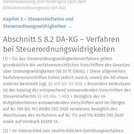
Dienstanweisung zum Kindergeld nach dem
Einkommensteuergesetz (DA-KG)
Kapitel S – Steuerstraftaten und
Steuerordnungswidrigkeiten →
Abschnitt S 8.2 DA-KG
– Verfahren
bei Steuerordnungswidrigkeiten
(1)
Für das Steuerordnungswidrigkeitenverfahren gelten
1
grundsätzlich die verfahrensrechtlichen Vorschriften des Gesetzes
über Ordnungswidrigkeiten (§§ 35 ff. OWiG).
Diese allgemeinen
2
Verfahrensvorschriften treten jedoch zurück, soweit die AO etwas
anderes bestimmt (vgl.
§§ 409 bis 412 AO
).
Besonders bedeutsam
3
ist der Katalog der entsprechend anzuwendenden Vorschriften des
Steuerstrafrechts (
§ 410 Abs. 1 AO
).
Bezüglich der im
4
Bußgeldverfahren anzuwendenden Vorschriften wird im Übrigen
auf Nr. 100 bis 103 AStBV (St) 2020 verwiesen; bezüglich des
Abschlusses des Verfahrens auf Nr. 113 und 116 AStBV (St) 2020
sowie auf Vordruck KGStB 13.
(2)
Im Unterschied zum strafrechtlichen Ermittlungsverfahren
1