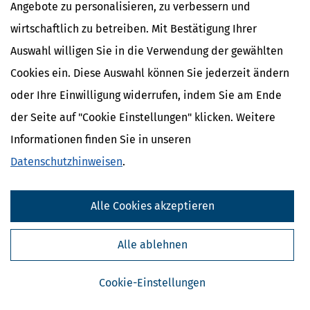
Angebote zu personalisieren, zu verbessern und
Bescheid
festhalten, so muss sie die Sache der
Staatsanwaltschaft vorlegen.
Unterstützt diese die Auffassung
6
wirtschaftlich zu betreiben. Mit Bestätigung Ihrer
der BuStra-Stelle, so legt sie die Akten dem zuständigen
Auswahl willigen Sie in die Verwendung der gewählten
Amtsgericht vor (§ 69 Abs. 4 OWiG).
Cookies ein. Diese Auswahl können Sie jederzeit ändern
oder Ihre Einwilligung widerrufen, indem Sie am Ende
Ähnliche Themen
der Seite auf "Cookie Einstellungen" klicken. Weitere
Eltern, Familie & Ehe
Informationen finden Sie in unseren
Krankheit, Betreuung & Pflege
Datenschutzhinweisen
.
Verwandte Lexikon-Begriffe
Care Arbeit
Alle Cookies akzeptieren
ElterngeldPlus
Unterhaltshöchstbetrag
Kindesunterhalt
Alle ablehnen
Auslandskinder
Cookie-Einstellungen