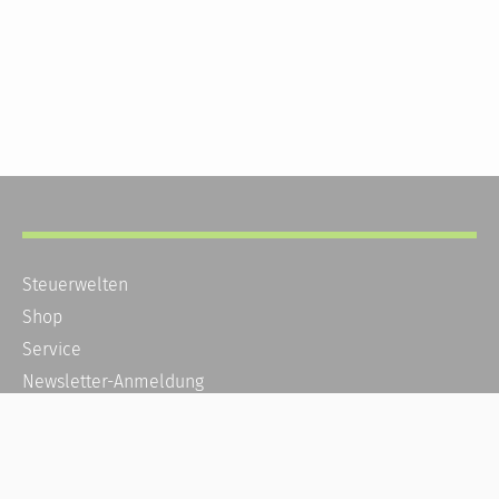
Steuerwelten
Shop
Service
Newsletter-Anmeldung
Alle News
Steuererklärung Online
Referenz