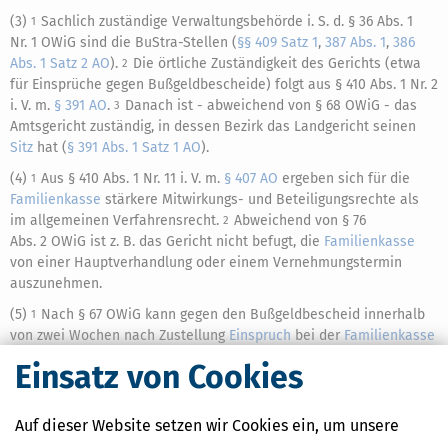
(3)
Sachlich zuständige Verwaltungsbehörde i. S. d. § 36 Abs. 1
1
Nr. 1 OWiG sind die BuStra-Stellen (
§§ 409 Satz 1
,
387 Abs. 1
,
386
Abs. 1 Satz 2 AO
).
Die örtliche Zuständigkeit des Gerichts (etwa
2
für Einsprüche gegen Bußgeldbescheide) folgt aus § 410 Abs. 1 Nr. 2
i. V. m.
§ 391 AO
.
Danach ist - abweichend von § 68 OWiG - das
3
Amtsgericht zuständig, in dessen Bezirk das Landgericht seinen
Sitz
hat (
§ 391 Abs. 1 Satz 1 AO
).
(4)
Aus § 410 Abs. 1 Nr. 11 i. V. m.
§ 407 AO
ergeben sich für die
1
Familienkasse
stärkere Mitwirkungs- und Beteiligungsrechte als
im allgemeinen Verfahrensrecht.
Abweichend von § 76
2
Abs. 2 OWiG ist z. B. das Gericht nicht befugt, die
Familienkasse
von einer Hauptverhandlung oder einem Vernehmungstermin
auszunehmen.
(5)
Nach § 67 OWiG kann gegen den Bußgeldbescheid innerhalb
1
von zwei Wochen nach Zustellung
Einspruch
bei der
Familienkasse
eingelegt werden.
Der
Einspruch
muss nicht begründet werden.
2
Einsatz von Cookies
Auf einen
Einspruch
hin überprüft die BuStra-Stelle ihre
3
Entscheidung (§ 69 OWiG).
Sie kann den
Bescheid
zurücknehmen
4
und das Verfahren einstellen oder einen neuen
Bescheid
erlassen,
Auf dieser Website setzen wir Cookies ein, um unsere
der auch eine Verschlechterung darstellen darf.
Will sie an dem
5