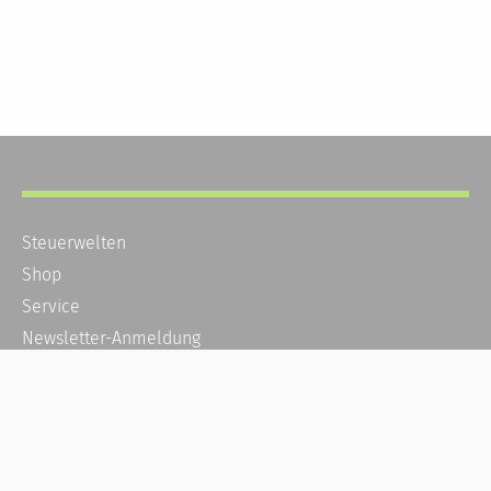
Steuerwelten
Shop
Service
Newsletter-Anmeldung
Alle News
Steuererklärung Online
Referenz
Über uns