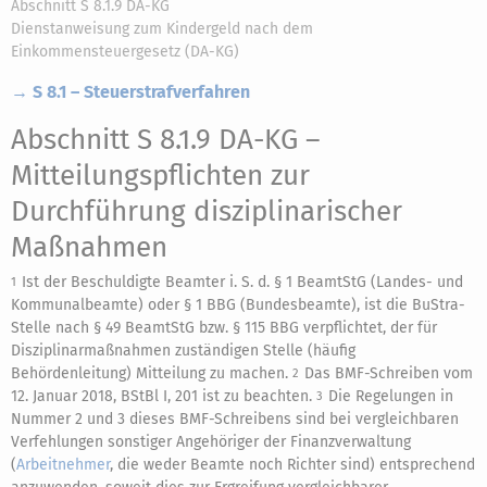
Abschnitt S 8.1.9 DA-KG
Dienstanweisung zum Kindergeld nach dem
Einkommensteuergesetz (DA-KG)
→ S 8.1 – Steuerstrafverfahren
Abschnitt S 8.1.9 DA-KG
–
Mitteilungspflichten zur
Durchführung disziplinarischer
Maßnahmen
Ist der Beschuldigte Beamter i. S. d. § 1 BeamtStG (Landes- und
1
Kommunalbeamte) oder § 1 BBG (Bundesbeamte), ist die BuStra-
Stelle nach § 49 BeamtStG bzw. § 115 BBG verpflichtet, der für
Disziplinarmaßnahmen zuständigen Stelle (häufig
Behördenleitung) Mitteilung zu machen.
Das BMF-Schreiben vom
2
12. Januar 2018, BStBl I, 201 ist zu beachten.
Die Regelungen in
3
Nummer 2 und 3 dieses BMF-Schreibens sind bei vergleichbaren
Verfehlungen sonstiger Angehöriger der Finanzverwaltung
(
Arbeitnehmer
, die weder Beamte noch Richter sind) entsprechend