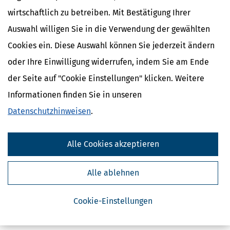
wirtschaftlich zu betreiben. Mit Bestätigung Ihrer
Auswahl willigen Sie in die Verwendung der gewählten
Cookies ein. Diese Auswahl können Sie jederzeit ändern
oder Ihre Einwilligung widerrufen, indem Sie am Ende
der Seite auf "Cookie Einstellungen" klicken. Weitere
Informationen finden Sie in unseren
Kostenlose Steuertipps & News
Datenschutzhinweisen
.
Absenden
Steuertipps
Alle Cookies akzeptieren
Steuertipps Selbstständige
Geldtipps
Alle ablehnen
Ja, ich möchte die kostenlosen Newsletter
von Steuertipps abonnieren. Die
Datenschutzhinweise
habe ich gelesen.
Meine Einwilligung kann ich jederzeit durch
Cookie-Einstellungen
Abbestellung des Newsletters widerrufen.