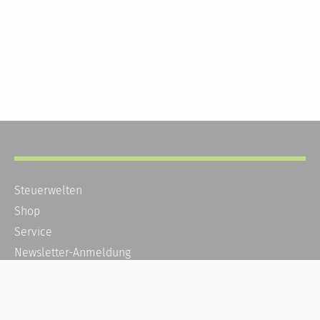
Steuerwelten
Shop
Service
Newsletter-Anmeldung
Alle News
Steuererklärung Online
Referenz