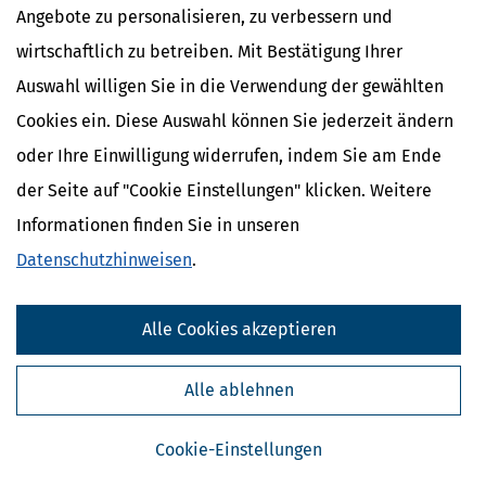
Angebote zu personalisieren, zu verbessern und
wirtschaftlich zu betreiben. Mit Bestätigung Ihrer
Auswahl willigen Sie in die Verwendung der gewählten
Cookies ein. Diese Auswahl können Sie jederzeit ändern
oder Ihre Einwilligung widerrufen, indem Sie am Ende
der Seite auf "Cookie Einstellungen" klicken. Weitere
Informationen finden Sie in unseren
Kostenlose Steuertipps & News
Datenschutzhinweisen
.
Absenden
Alle Cookies akzeptieren
Steuertipps
Steuertipps Selbstständige
Alle ablehnen
Geldtipps
Ja, ich möchte die kostenlosen Newsletter
von Steuertipps abonnieren. Die
Datenschutzhinweise
habe ich gelesen.
Cookie-Einstellungen
Meine Einwilligung kann ich jederzeit durch
Abbestellung des Newsletters widerrufen.