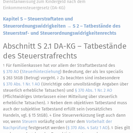
Dienstanweisung zum Kindergeld nach dem
Einkommensteuergesetz (DA-KG)
Kapitel S – Steuerstraftaten und
Steuerordnungswidrigkeiten → S 2 – Tatbestände des
Steuerstraf- und Steuerordnungswidrigkeitenrechts
Abschnitt S 2.1 DA-KG
– Tatbestände
des Steuerstrafrechts
Für Familienkassen hat vor allem der Straftatbestand des
1
§ 370 AO
(
Steuerhinterziehung
) Bedeutung, der als lex specialis
§ 263 StGB (Betrug) vorgeht.
Zu beachten sind insbesondere
2
§ 370 Abs. 1 Nr. 1 AO
(Unrichtige oder unvollständige Angaben über
steuerlich erhebliche Tatsachen) und
§ 370 Abs. 1 Nr. 2 AO
(Pflichtwidriges Unterlassen einer Mitteilung über steuerlich
erhebliche Tatsachen).
Neben dem objektiven Tatbestand muss
3
auch der subjektive Tatbestand erfüllt sein (vorsätzliches
Handeln, vgl. § 15 StGB).
Eine Steuerverkürzung liegt auch dann
4
vor, wenn
Steuern
vorläufig oder unter dem
Vorbehalt der
Nachprüfung
festgesetzt werden (
§ 370 Abs. 4 Satz 1 AO
).
Dies gilt
5