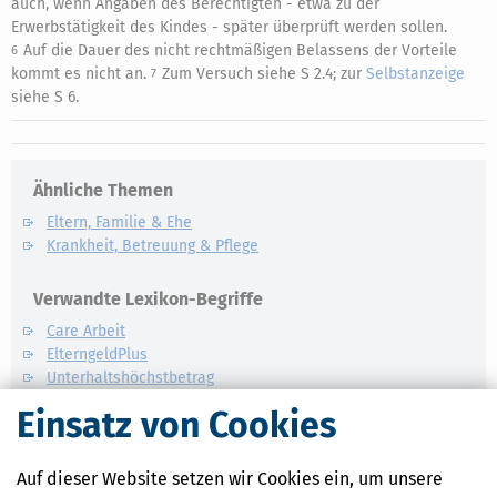
auch, wenn Angaben des Berechtigten - etwa zu der
Erwerbstätigkeit des Kindes - später überprüft werden sollen.
Auf die Dauer des nicht rechtmäßigen Belassens der Vorteile
6
kommt es nicht an.
Zum Versuch siehe S 2.4; zur
Selbstanzeige
7
siehe S 6.
Ähnliche Themen
Eltern, Familie & Ehe
Krankheit, Betreuung & Pflege
Verwandte Lexikon-Begriffe
Care Arbeit
ElterngeldPlus
Unterhaltshöchstbetrag
Kindesunterhalt
Einsatz von Cookies
Auslandskinder
Auf dieser Website setzen wir Cookies ein, um unsere