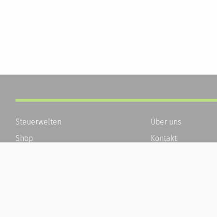
Steuerwelten
Über uns
Shop
Kontakt
Service
Karriere
Newsletter-Anmeldung
Häufige Fragen / F
Alle News
Kundenkonto
Steuererklärung Online
Kundenservice und