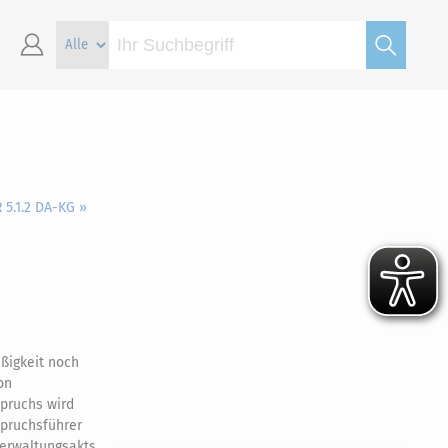
 5.1.2 DA-KG »
ßigkeit noch
on
spruchs wird
spruchsführer
erwaltungsakts