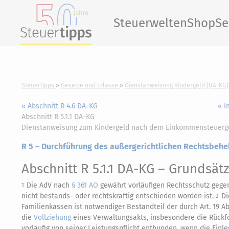
Steuerwelten
Shop
Se
Steuertipps
Gesetze und Erlasse
Dienstanweisung Kindergeld (DA-KG)
« Abschnitt R 4.6 DA-KG
« I
Abschnitt R 5.1.1 DA-KG
Dienstanweisung zum Kindergeld nach dem Einkommensteuerg
R 5 – Durchführung des außergerichtlichen Rechtsbehel
Abschnitt R 5.1.1 DA-KG
– Grundsät
Die AdV nach
§ 361 AO
gewährt vorläufigen Rechtsschutz gege
1
nicht bestands- oder rechtskräftig entschieden worden ist.
Di
2
Familienkassen ist notwendiger Bestandteil der durch Art. 19 
die
Vollziehung
eines Verwaltungsakts, insbesondere die Rück
vorläufig von seiner Leistungspflicht entbunden, wenn die Ein