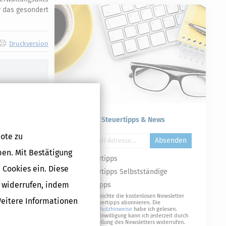
r das gesondert
Druckversion
Kostenlose Steuertipps & News
ote zu
Absenden
ben. Mit Bestätigung
Steuertipps
 Cookies ein. Diese
Steuertipps Selbstständige
g widerrufen, indem
Geldtipps
Ja, ich möchte die kostenlosen Newsletter
Weitere Informationen
von Steuertipps abonnieren. Die
Datenschutzhinweise
habe ich gelesen.
Meine Einwilligung kann ich jederzeit durch
Abbestellung des Newsletters widerrufen.