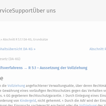
rvice
Support
Über uns
Abschnitt R 5.1.1 DA-KG, Grundsätze
nhaltsübersicht DA-KG »
Abschnitt R
esetz (DA-KG)
fsverfahrens → R 5.1 – Aussetzung der Vollziehung
ze
n die
Vollziehung
angefochtener Verwaltungsakte, über deren Rechtmä
e Gewährung eines vorläufigen Rechtsschutzes gegen das Verhalten v
Abs. 4 GG gegebenen Rechtsschutzgarantie.
Durch Einlegung eines Ein
3
forderung von
Kindergeld
, nicht gehemmt.
Durch die AdV wird der Ein
4
legung des Einspruchs sachgerecht erscheint oder die
Vollziehung
des V