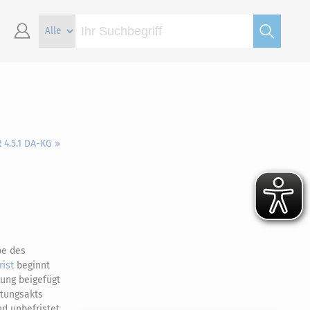
 4.5.1 DA-KG »
be des
rist
beginnt
rung beigefügt
ltungsakts
d unbefristet