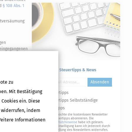
nd
§ 108 Abs. 1
istversäumung
igen
r eingegangenen
ies nicht und
 - BStBl
Kostenlose Steuertipps & News
Druckversion
ote zu
Absenden
ben. Mit Bestätigung
Steuertipps
Steuertipps Selbstständige
 Cookies ein. Diese
Geldtipps
g widerrufen, indem
Ja, ich möchte die kostenlosen Newsletter
von Steuertipps abonnieren. Die
Weitere Informationen
Datenschutzhinweise
habe ich gelesen.
Meine Einwilligung kann ich jederzeit durch
Abbestellung des Newsletters widerrufen.