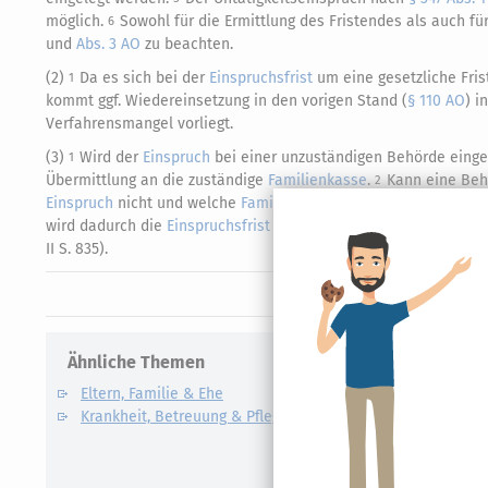
möglich.
Sowohl für die Ermittlung des Fristendes als auch f
6
und
Abs. 3 AO
zu beachten.
(2)
Da es sich bei der
Einspruchsfrist
um eine gesetzliche Fris
1
kommt ggf. Wiedereinsetzung in den vorigen Stand (
§ 110 AO
) i
Verfahrensmangel vorliegt.
(3)
Wird der
Einspruch
bei einer unzuständigen Behörde eingele
1
Übermittlung an die zuständige
Familienkasse
.
Kann eine Behö
2
Einspruch
nicht und welche
Familienkasse
zuständig ist, hat si
wird dadurch die
Einspruchsfrist
versäumt, kommt Wiedereinsetz
II S. 835).
Ähnliche Themen
Verwandte
Eltern, Familie & Ehe
Care Arbe
Krankheit, Betreuung & Pflege
Elterngel
Unterhalt
Kindesunt
Auslandsk