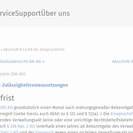
rvice
Support
Über uns
Abschnitt R 4.5 DA-KG, Einspruchsfrist
nhaltsübersicht DA-KG »
Abschnitt R
esetz (DA-KG)
 – Zulässigkeitsvoraussetzungen
frist
 355 AO
grundsätzlich einen Monat nach ordnungsgemäßer Bekanntga
regelt (siehe hierzu auch AEAO zu § 122 und § 122a).
Die
Einspruchsf
3
ehenden Verwaltungsakt keine oder eine unrichtige Rechtsbehelfsbeleh
nach
§ 356 Abs. 2 AO
innerhalb eines Jahres ab Bekanntgabe des Verwa
1 Satz 2 AO
und der
Einspruch
gegen einen nichtigen Verwaltungsakt sin