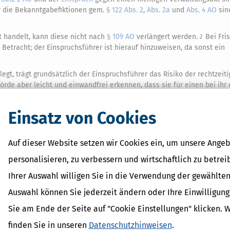
ür die Bekanntgabefiktionen gem.
§ 122 Abs. 2
,
Abs. 2a
und
Abs. 4 AO
si
t handelt, kann diese nicht nach
§ 109 AO
verlängert werden.
Bei Fr
2
n Betracht; der Einspruchsführer ist hierauf hinzuweisen, da sonst ein
gt, trägt grundsätzlich der Einspruchsführer das Risiko der rechtzeit
rde aber leicht und einwandfrei erkennen, dass sie für einen bei ih
e diesen
Einspruch
unverzüglich an diese weiterzuleiten.
Geschieht d
3
ung in den vorigen Stand (
§ 110 AO
) in Betracht (BVerfG vom 2.9.2002
Einsatz von Cookies
Auf dieser Website setzen wir Cookies ein, um unsere Angeb
personalisieren, zu verbessern und wirtschaftlich zu betrei
 Lexikon-Begriffe
Ihrer Auswahl willigen Sie in die Verwendung der gewählten
it
Auswahl können Sie jederzeit ändern oder Ihre Einwilligun
dPlus
shöchstbetrag
Sie am Ende der Seite auf "Cookie Einstellungen" klicken. 
erhalt
finden Sie in unseren
Datenschutzhinweisen
.
inder