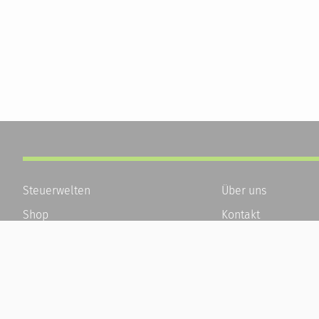
Steuerwelten
Über uns
Shop
Kontakt
Service
Karriere
Newsletter-Anmeldung
Häufige Fragen / F
Alle News
Kundenkonto
Steuererklärung Online
Kundenservice und