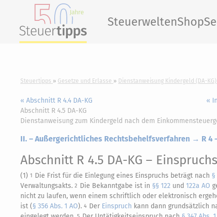
Steuerwelten
Shop
Se
Steuertipps
Gesetze und Erlasse
Dienstanweisung Kindergeld (DA-KG)
« Abschnitt R 4.4 DA-KG
« I
Abschnitt R 4.5 DA-KG
Dienstanweisung zum Kindergeld nach dem Einkommensteuerg
II. – Außergerichtliches Rechtsbehelfsverfahren → R 4
Abschnitt R 4.5 DA-KG
– Einspruchs
(1)
Die Frist für die Einlegung eines Einspruchs beträgt nach
§
1
Verwaltungsakts.
Die Bekanntgabe ist in
§§ 122
und
122a AO
ge
2
nicht zu laufen, wenn einem schriftlich oder elektronisch erg
ist (
§ 356 Abs. 1 AO
).
Der
Einspruch
kann dann grundsätzlich 
4
eingelegt werden.
Der Untätigkeitseinspruch nach
§ 347 Abs. 
5