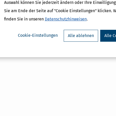
Auswahl können Sie jederzeit ändern oder Ihre Einwilligun
 Lexikon-Begriffe
ragsteuer Freibetrag -
Sie am Ende der Seite auf "Cookie Einstellungen" klicken. 
d Erklärung
finden Sie in unseren
Datenschutzhinweisen
.
r - Was ist das?
ragsteuer - Definition und
Cookie-Einstellungen
Alle ablehnen
Alle C
AL
on