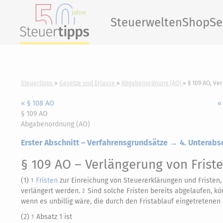
Steuerwelten
Shop
Se
Steuertipps
Gesetze und Erlasse
Abgabenordnung (AO)
§ 109 AO, Ve
« § 108 AO
«
§ 109 AO
Abgabenordnung (AO)
Erster Abschnitt – Verfahrensgrundsätze → 4. Unterabsc
§ 109 AO
– Verlängerung von Frist
(1)
Fristen
zur Einreichung von Steuererklärungen und Fristen,
1
verlängert werden.
Sind solche Fristen bereits abgelaufen, k
2
wenn es unbillig wäre, die durch den Fristablauf eingetretenen
(2)
Absatz 1 ist
1