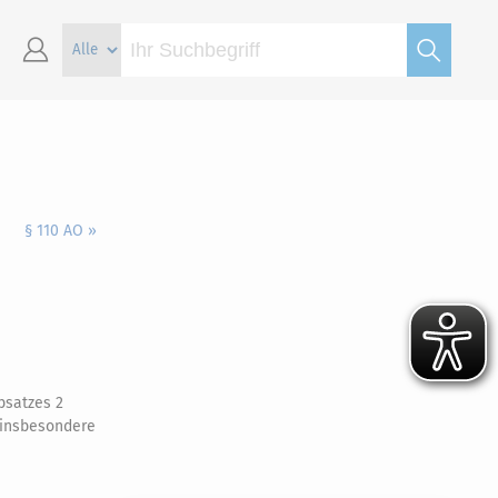
§ 110 AO »
bsatzes 2
, insbesondere