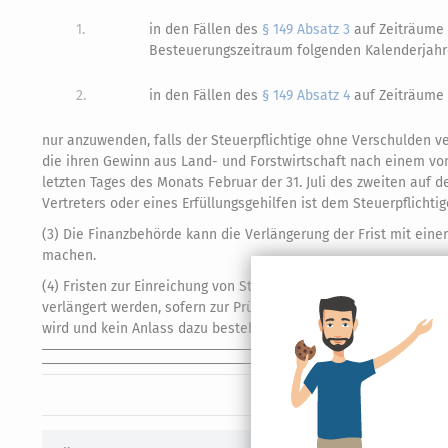
1.
in den Fällen des
§ 149 Absatz 3
auf Zeiträume 
Besteuerungszeitraum folgenden Kalenderjah
2.
in den Fällen des
§ 149 Absatz 4
auf Zeiträume 
nur anzuwenden, falls der Steuerpflichtige ohne Verschulden ver
die ihren Gewinn aus Land- und Forstwirtschaft nach einem 
letzten Tages des Monats Februar der 31. Juli des zweiten auf
Vertreters oder eines Erfüllungsgehilfen ist dem Steuerpflichti
(3) Die Finanzbehörde kann die Verlängerung der Frist mit ei
machen.
(4) Fristen zur Einreichung von Steuererklärungen und Fristen,
verlängert werden, sofern zur Prüfung der Fristverlängerung
wird und kein Anlass dazu besteht, den Einzelfall durch
Amtsträ