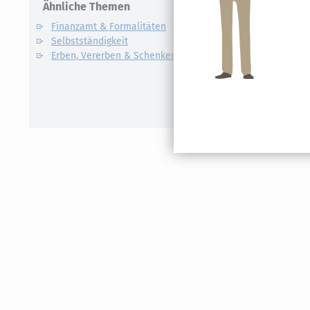
Ähnliche Themen
Verwandte
Finanzamt & Formalitäten
Kapitalert
Selbstständigkeit
Definition un
Erben, Vererben & Schenken
CO2-Steue
Kapitalert
Erklärung
NACHDiG
Kommissi