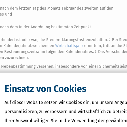
nach dem letzten Tag des Monats Februar des zweiten auf den
res und
nach dem in der Anordnung bestimmten Zeitpunkt
hindert ist oder war, die Steuererklärungsfrist einzuhalten.
Bei Steu
2
vom Kalenderjahr abweichenden
Wirtschaftsjahr
ermitteln, tritt an die S
 den Besteuerungszeitraum folgenden Kalenderjahres.
Das Verschulde
3
gen zuzurechnen.
ner Nebenbestimmung versehen, insbesondere von einer Sicherheitslei
 die von einer Finanzbehörde gesetzt sind, können ausschließlich auto
Einsatz von Cookies
 ein automationsgestütztes Risikomanagementsystem nach
§ 88 Absatz 5
ger
zu bearbeiten.
Auf dieser Website setzen wir Cookies ein, um unsere Angeb
personalisieren, zu verbessern und wirtschaftlich zu betrei
Ihrer Auswahl willigen Sie in die Verwendung der gewählten