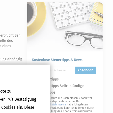
erpflichtigen,
telle des
n eines
stung abhängig
Kostenlose Steuertipps & News
Absenden
mationsgestützt
eingesetzt
Steuertipps
Steuertipps Selbstständige
ote zu
Geldtipps
Ja, ich möchte die kostenlosen Newsletter
ben. Mit Bestätigung
Druckversion
von Steuertipps abonnieren. Die
Datenschutzhinweise
habe ich gelesen.
 Cookies ein. Diese
Meine Einwilligung kann ich jederzeit durch
Abbestellung des Newsletters widerrufen.