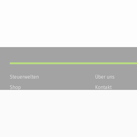
Steuerwelten
Über uns
Shop
Kontakt
Service
Karriere
Newsletter-Anmeldung
Häufige Fragen / F
Alle News
Kundenkonto
Steuererklärung Online
Kundenservice und