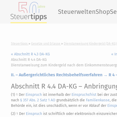
Steuerwelten
Shop
Se
Steuertipps
Gesetze und Erlasse
Dienstanweisung Kindergeld (DA-KG)
« Abschnitt R 4.3 DA-KG
« I
Abschnitt R 4.4 DA-KG
Dienstanweisung zum Kindergeld nach dem Einkommensteuerg
II. – Außergerichtliches Rechtsbehelfsverfahren → R 4
Abschnitt R 4.4 DA-KG
– Anbringung
(1)
Der
Einspruch
ist innerhalb der
Einspruchsfrist
bei der zus
1
nach
§ 357 Abs. 2 Satz 1 AO
grundsätzlich die
Familienkasse
, di
Behörde ein, ist dies unschädlich, wenn er vor Ablauf der
Einsp
(2)
Der
Einspruch
ist schriftlich oder elektronisch einzureiche
1