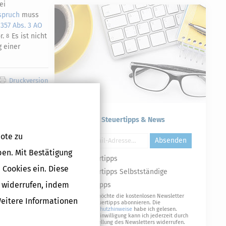
ei
spruch
muss
 357 Abs. 3 AO
r.
Es ist nicht
8
g einer
Druckversion
Kostenlose Steuertipps & News
ote zu
Absenden
ben. Mit Bestätigung
Steuertipps
 Cookies ein. Diese
Steuertipps Selbstständige
g widerrufen, indem
Geldtipps
Ja, ich möchte die kostenlosen Newsletter
Weitere Informationen
von Steuertipps abonnieren. Die
Datenschutzhinweise
habe ich gelesen.
Meine Einwilligung kann ich jederzeit durch
Abbestellung des Newsletters widerrufen.