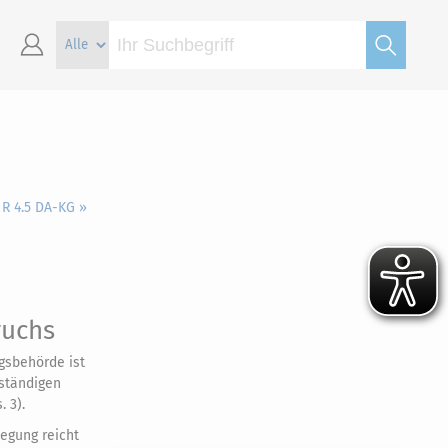
 R 4.5 DA-KG »
ruchs
gsbehörde ist
ständigen
 3).
legung reicht