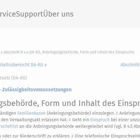
rvice
Support
Über uns
Abschnitt R 4.4 DA-KG, Anbringungsbehörde, Form und Inhalt des Einspruchs
nhaltsübersicht DA-KG »
Abschnitt
esetz (DA-KG)
 – Zulässigkeitsvoraussetzungen
sbehörde, Form und Inhalt des Einsp
tändigen
Familienkasse
(Anbringungsbehörde) einzulegen.
Anbringun
2
e den Verwaltungsakt erlassen hat.
Geht ein
Einspruch
bei einer unzu
3
ruchsfrist
an die Anbringungsbehörde weitergeleitet wird (vgl. R 4.5 Abs.
n oder zur Niederschrift zu erklären.
Eine telefonische Einspruchsein
2