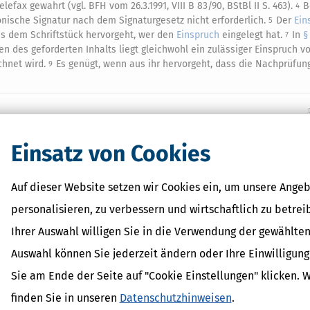
lefax gewahrt (vgl. BFH vom 26.3.1991, VIII B 83/90, BStBl II S. 463).
B
4
ronische Signatur nach dem Signaturgesetz nicht erforderlich.
Der
Ein
5
us dem Schriftstück hervorgeht, wer den
Einspruch
eingelegt hat.
In
§
7
en des geforderten Inhalts liegt gleichwohl ein zulässiger Einspruch vo
chnet wird.
Es genügt, wenn aus ihr hervorgeht, dass die Nachprüfun
9
Einsatz von Cookies
 Lexikon-Begriffe
it
dPlus
Auf dieser Website setzen wir Cookies ein, um unsere Angeb
shöchstbetrag
personalisieren, zu verbessern und wirtschaftlich zu betrei
erhalt
inder
Ihrer Auswahl willigen Sie in die Verwendung der gewählten
Auswahl können Sie jederzeit ändern oder Ihre Einwilligun
Sie am Ende der Seite auf "Cookie Einstellungen" klicken. 
finden Sie in unseren
Datenschutzhinweisen
.