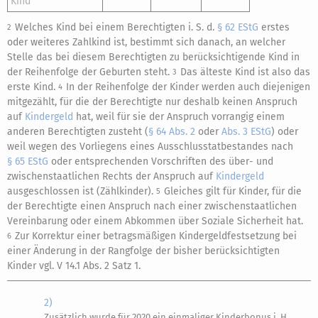
Kind
Welches Kind bei einem Berechtigten i. S. d.
§ 62 EStG
erstes
2
oder weiteres Zahlkind ist, bestimmt sich danach, an welcher
Stelle das bei diesem Berechtigten zu berücksichtigende Kind in
der Reihenfolge der Geburten steht.
Das älteste Kind ist also das
3
erste Kind.
In der Reihenfolge der Kinder werden auch diejenigen
4
mitgezählt, für die der Berechtigte nur deshalb keinen Anspruch
auf
Kindergeld
hat, weil für sie der Anspruch vorrangig einem
anderen Berechtigten zusteht (
§ 64 Abs. 2
oder
Abs. 3 EStG
) oder
weil wegen des Vorliegens eines Ausschlusstatbestandes nach
§ 65 EStG
oder entsprechenden Vorschriften des über- und
zwischenstaatlichen Rechts der Anspruch auf
Kindergeld
ausgeschlossen ist (Zählkinder).
Gleiches gilt für Kinder, für die
5
der Berechtigte einen Anspruch nach einer zwischenstaatlichen
Vereinbarung oder einem Abkommen über Soziale Sicherheit hat.
Zur Korrektur einer betragsmäßigen Kindergeldfestsetzung bei
6
einer Änderung in der Rangfolge der bisher berücksichtigten
Kinder vgl. V 14.1 Abs. 2 Satz 1.
2)
Zusätzlich wurde für 2020 ein einmaliger Kinderbonus i. H.