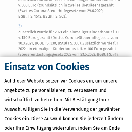
v. 300 Euro (grundsätzlich in zwei Teilbeträgen) gezahlt
(Zweites Corona-Steuerhilfegesetz vom 29.6.2020,
BGBl. I S. 1512, BStBl I S. 563).
3)
Zusätzlich wurde für 2021 ein einmaliger Kinderbonus i. H.
v. 150 Euro gezahlt (Drittes Corona-Steuerhilfegesetz vom
10.3.2021, BGBL I S. 330, BStBl I S. 335). Zusätzlich wurde für
2022 ein einmaliger Kinderbonus i. H. v. 100 Euro gezahlt
(Steuerentlastungsgesetz 2022 vom 23.5.2022, BGBl. I S. 749,
BStBl I S. 662).
Einsatz von Cookies
Auf dieser Website setzen wir Cookies ein, um unsere
Angebote zu personalisieren, zu verbessern und
Ähnliche Themen
Eltern, Familie & Ehe
wirtschaftlich zu betreiben. Mit Bestätigung Ihrer
Krankheit, Betreuung & Pflege
Auswahl willigen Sie in die Verwendung der gewählten
Cookies ein. Diese Auswahl können Sie jederzeit ändern
Verwandte Lexikon-Begriffe
oder Ihre Einwilligung widerrufen, indem Sie am Ende
Care Arbeit