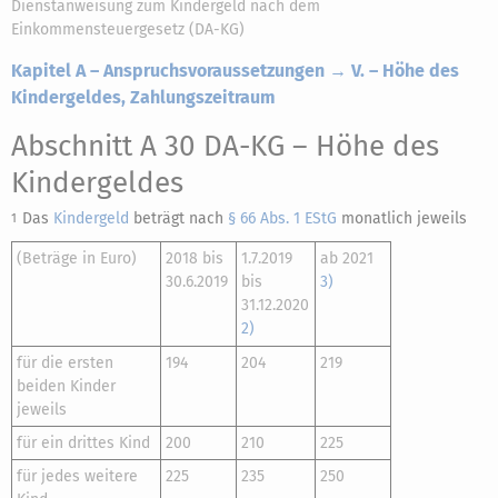
Dienstanweisung zum Kindergeld nach dem
Einkommensteuergesetz (DA-KG)
Kapitel A – Anspruchsvoraussetzungen → V. – Höhe des
Kindergeldes, Zahlungszeitraum
Abschnitt A 30 DA-KG
– Höhe des
Kindergeldes
Das
Kindergeld
beträgt nach
§ 66 Abs. 1 EStG
monatlich jeweils
1
(Beträge in Euro)
2018 bis
1.7.2019
ab 2021
30.6.2019
bis
3)
31.12.2020
2)
für die ersten
194
204
219
beiden Kinder
jeweils
für ein drittes Kind
200
210
225
für jedes weitere
225
235
250