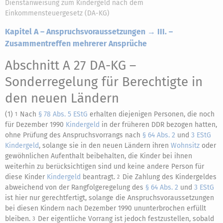
Dienstanweisung zum Kindergeld nach dem
Einkommensteuergesetz (DA-KG)
Kapitel A – Anspruchsvoraussetzungen → III. –
Zusammentreffen mehrerer Ansprüche
Abschnitt A 27 DA-KG
–
Sonderregelung für Berechtigte in
den neuen Ländern
(1)
Nach
§ 78 Abs. 5 EStG
erhalten diejenigen Personen, die noch
1
für Dezember 1990
Kindergeld
in der früheren DDR bezogen hatten,
ohne Prüfung des Anspruchsvorrangs nach
§ 64 Abs. 2
und
3 EStG
Kindergeld
, solange sie in den neuen Ländern ihren
Wohnsitz
oder
gewöhnlichen Aufenthalt beibehalten, die Kinder bei ihnen
weiterhin zu berücksichtigen sind und keine andere Person für
diese Kinder
Kindergeld
beantragt.
Die Zahlung des Kindergeldes
2
abweichend von der Rangfolgeregelung des
§ 64 Abs. 2
und
3 EStG
ist hier nur gerechtfertigt, solange die Anspruchsvoraussetzungen
bei diesen Kindern nach Dezember 1990 ununterbrochen erfüllt
bleiben.
Der eigentliche Vorrang ist jedoch festzustellen, sobald
3