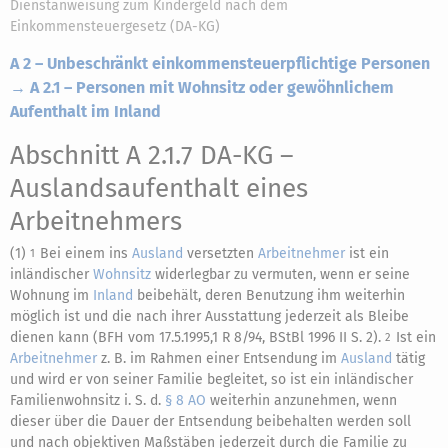
Dienstanweisung zum Kindergeld nach dem
Einkommensteuergesetz (DA-KG)
A 2 – Unbeschränkt einkommensteuerpflichtige Personen
→ A 2.1 – Personen mit Wohnsitz oder gewöhnlichem
Aufenthalt im Inland
Abschnitt A 2.1.7 DA-KG
–
Auslandsaufenthalt eines
Arbeitnehmers
(1)
Bei einem ins
Ausland
versetzten
Arbeitnehmer
ist ein
1
inländischer
Wohnsitz
widerlegbar zu vermuten, wenn er seine
Wohnung im
Inland
beibehält, deren Benutzung ihm weiterhin
möglich ist und die nach ihrer Ausstattung jederzeit als Bleibe
dienen kann (BFH vom 17.5.1995,1 R 8/94, BStBl 1996 II S. 2).
Ist ein
2
Arbeitnehmer
z. B. im Rahmen einer Entsendung im
Ausland
tätig
und wird er von seiner Familie begleitet, so ist ein inländischer
Familienwohnsitz i. S. d.
§ 8 AO
weiterhin anzunehmen, wenn
dieser über die Dauer der Entsendung beibehalten werden soll
und nach objektiven Maßstäben jederzeit durch die Familie zu