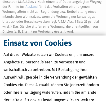
dieselben Maßstäbe.
Nach einem auf Dauer angelegten Wegzug
2
der Familie ins
Ausland
führt das Vorhalten einer eigenen
Wohnung allein nicht zur Begründung bzw. Beibehaltung eines
inländischen Wohnsitzes, wenn die Wohnung nur kurzzeitig zu
Urlaubs- oder Besuchszwecken (vgl. A 2.1.4 Abs. 1 Satz 2) genutzt
wird.
Das Gleiche gilt für eine Wohnung, die unentgeltlich von
3
Dritten (z. B. Eltern) zur Verfügung gestellt wird.
Einsatz von Cookies
Ähnliche Themen
Auf dieser Website setzen wir Cookies ein, um unsere
Eltern, Familie & Ehe
Angebote zu personalisieren, zu verbessern und
Krankheit, Betreuung & Pflege
wirtschaftlich zu betreiben. Mit Bestätigung Ihrer
Verwandte Lexikon-Begriffe
Auswahl willigen Sie in die Verwendung der gewählten
Care Arbeit
Cookies ein. Diese Auswahl können Sie jederzeit ändern
ElterngeldPlus
Unterhaltshöchstbetrag
oder Ihre Einwilligung widerrufen, indem Sie am Ende
Kindesunterhalt
der Seite auf "Cookie Einstellungen" klicken. Weitere
Auslandskinder