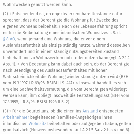
Wohnzwecken genutzt werden kann.
(2)
Entscheidend ist, ob objektiv erkennbare Umstände dafür
1
sprechen, dass der Berechtigte die Wohnung für Zwecke des
eigenen Wohnens beibehält.
Nach der Lebenserfahrung spricht
2
es für die Beibehaltung eines inländischen Wohnsitzes i. S. d.
§ 8 AO
, wenn jemand eine Wohnung, die er vor einem
Auslandsaufenthalt als einzige ständig nutzte, während desselben
unverändert und in einem ständig nutzungsbereiten Zustand
beibehält und zu Wohnzwecken nutzt oder nutzen kann (vgl. A 2.1.4
Abs. 1).
Von Bedeutung kann dabei auch sein, ob der Berechtigte
3
nach Beendigung des Auslandsaufenthaltes mit hoher
Wahrscheinlichkeit die Wohnung wieder ständig nutzen wird (BFH
vom 19.3.1997,1 R 69/96, BStBl II S. 447).
Insoweit handelt es sich
4
um eine Sachverhaltsvermutung, die vom Berechtigten widerlegt
werden kann; ihm obliegt insoweit die Feststellungslast (BFH vom
17.5.1995, I R 8/94, BStBl 1996 II S. 2).
(3)
Für die Beurteilung, ob die einen ins
Ausland
entsendeten
1
Arbeitnehmer
begleitenden (Familien-)Angehörigen ihren
inländischen
Wohnsitz
beibehalten oder aufgegeben haben, gelten
grundsätzlich (Hinweis insbesondere auf A 2.1.5 Satz 2 bis 4 und 6)