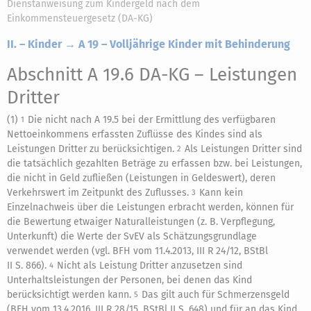
Dienstanweisung zum Kindergeld nach dem
Einkommensteuergesetz (DA-KG)
II. – Kinder → A 19 – Volljährige Kinder mit Behinderung
Abschnitt A 19.6 DA-KG
– Leistungen
Dritter
(1)
Die nicht nach A 19.5 bei der Ermittlung des verfügbaren
1
Nettoeinkommens erfassten Zuflüsse des Kindes sind als
Leistungen Dritter zu berücksichtigen.
Als Leistungen Dritter sind
2
die tatsächlich gezahlten Beträge zu erfassen bzw. bei Leistungen,
die nicht in Geld zufließen (Leistungen in Geldeswert), deren
Verkehrswert im Zeitpunkt des Zuflusses.
Kann kein
3
Einzelnachweis über die Leistungen erbracht werden, können für
die Bewertung etwaiger Naturalleistungen (z. B. Verpflegung,
Unterkunft) die Werte der SvEV als Schätzungsgrundlage
verwendet werden (vgl. BFH vom 11.4.2013, III R 24/12, BStBl
II S. 866).
Nicht als Leistung Dritter anzusetzen sind
4
Unterhaltsleistungen der Personen, bei denen das Kind
berücksichtigt werden kann.
Das gilt auch für Schmerzensgeld
5
(BFH vom 13.4.2016, III R 28/15, BStBl II S. 648) und für an das Kind