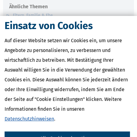
Ähnliche Themen
Eltern, Familie & Ehe
Krankheit, Betreuung & Pflege
Einsatz von Cookies
Verwandte Lexikon-Begriffe
Auf dieser Website setzen wir Cookies ein, um unsere
Care Arbeit
Angebote zu personalisieren, zu verbessern und
ElterngeldPlus
Unterhaltshöchstbetrag
wirtschaftlich zu betreiben. Mit Bestätigung Ihrer
Kindesunterhalt
Auswahl willigen Sie in die Verwendung der gewählten
Auslandskinder
Cookies ein. Diese Auswahl können Sie jederzeit ändern
oder Ihre Einwilligung widerrufen, indem Sie am Ende
der Seite auf "Cookie Einstellungen" klicken. Weitere
Informationen finden Sie in unseren
Datenschutzhinweisen
.