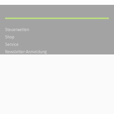
Steuerwelten
Shop
Service
Newsletter-Anmeldung
Alle News
Steuererklärung Online
Referenz
Über uns
Kontakt
Karriere
Häufige Fragen / FAQ