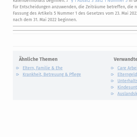
Kalendermonats beginnen.
§ 1 Absatz 3 Satz 1 Nummer 5
in d
2
für Entscheidungen anzuwenden, die Zeiträume betreffen, die
Fassung des Artikels 5 Nummer 1 des Gesetzes vom 23. Mai 2022 
nach dem 31. Mai 2022 beginnen.
Ähnliche Themen
Verwandte
Eltern, Familie & Ehe
Care Arbe
Krankheit, Betreuung & Pflege
Elterngel
Unterhalt
Kindesunt
Auslandsk