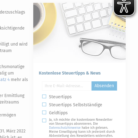
nderzuschlags
ksichtigende
lligt und wird
itraum
echsmonatige
alig um
Kostenlose Steuertipps & News
atz 4
mehr als
Absenden
er Ermittlung
Steuertipps
szeitraums
Steuertipps Selbstständige
Geldtipps
 Vermögen
Ja, ich möchte die kostenlosen Newsletter
von Steuertipps abonnieren. Die
Datenschutzhinweise
habe ich gelesen.
 31. März 2022
Meine Einwilligung kann ich jederzeit durch
Abbestellung des Newsletters widerrufen.
lich ist; es