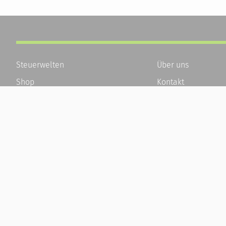
Steuerwelten
Über uns
Shop
Kontakt
Service
Karriere
Newsletter-Anmeldung
Häufige Fragen / F
Alle News
Kundenkonto
Steuererklärung Online
Kundenservice und
Referenz
Vertrag widerrufen