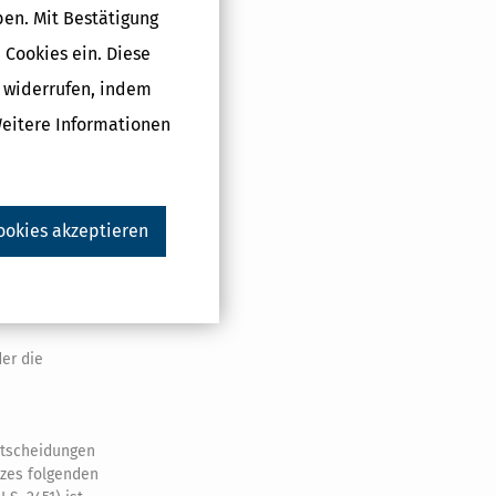
hinderung
ben. Mit Bestätigung
Fassung
 Cookies ein. Diese
. Lebensjahr
g widerrufen, indem
r vollendeten,
Weitere Informationen
dnung (EU)
 Union für
298/2008/EG
ookies akzeptieren
enden.
anuar 2009
er die
Entscheidungen
tzes folgenden