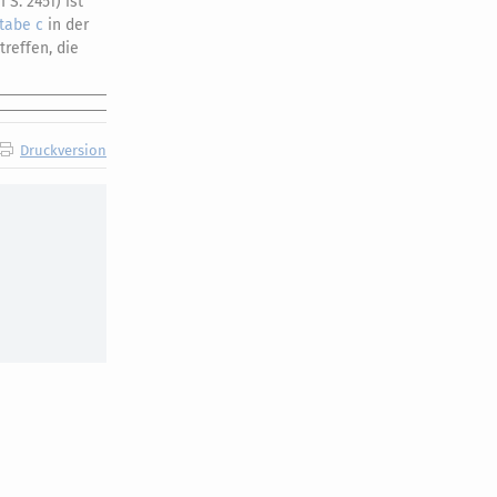
S. 2451) ist
tabe c
in der
reffen, die
Druckversion