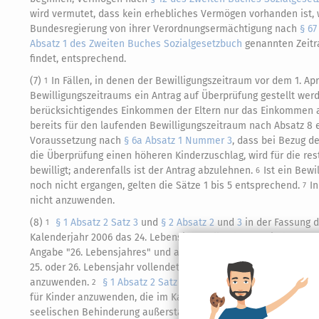
wird vermutet, dass kein erhebliches Vermögen vorhanden ist, w
Bundesregierung von ihrer Verordnungsermächtigung nach
§ 67
Absatz 1 des Zweiten Buches Sozialgesetzbuch
genannten Zeitr
findet, entsprechend.
(7)
In Fällen, in denen der Bewilligungszeitraum vor dem 1. A
1
Bewilligungszeitraums ein Antrag auf Überprüfung gestellt wer
berücksichtigendes Einkommen der Eltern nur das Einkommen 
bereits für den laufenden Bewilligungszeitraum nach Absatz 8 
Voraussetzung nach
§ 6a Absatz 1 Nummer 3
, dass bei Bezug d
die Überprüfung einen höheren Kinderzuschlag, wird für die re
bewilligt; anderenfalls ist der Antrag abzulehnen.
Ist ein Bewi
6
noch nicht ergangen, gelten die Sätze 1 bis 5 entsprechend.
In
7
nicht anzuwenden.
(8)
§ 1 Absatz 2 Satz 3
und
§ 2 Absatz 2
und
3
in der Fassung de
1
Kalenderjahr 2006 das 24. Lebensjahr vollendeten, mit der Maß
Angabe "26. Lebensjahres" und an die Stelle der Angabe "25. Leb
25. oder 26. Lebensjahr vollendeten, sind
§ 1 Absatz 2 Satz 3
un
anzuwenden.
§ 1 Absatz 2 Satz 3
und
§ 2 Absatz 2
und
3
in der
2
für Kinder anzuwenden, die im Kalenderjahr 2007 wegen einer v
seelischen Behinderung außerstande sind, sich selbst zu unterha