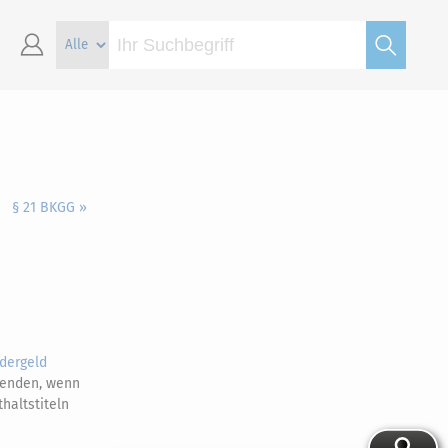
§ 21 BKGG »
dergeld
wenden, wenn
haltstiteln