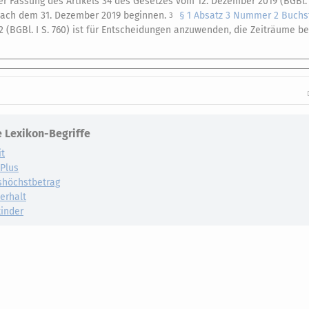
er Fassung des Artikels 34 des Gesetzes vom 12. Dezember 2019 (BGBl. I 
 nach dem 31. Dezember 2019 beginnen.
§ 1 Absatz 3 Nummer 2 Buchs
3
(BGBl. I S. 760) ist für Entscheidungen anzuwenden, die Zeiträume bet
 Lexikon-Begriffe
it
dPlus
shöchstbetrag
erhalt
inder