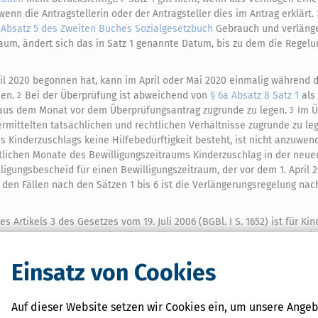
enn die Antragstellerin oder der Antragsteller dies im Antrag erklärt.
 Absatz 5 des Zweiten Buches Sozialgesetzbuch
Gebrauch und verlänge
aum, ändert sich das in Satz 1 genannte Datum, bis zu dem die Rege
pril 2020 begonnen hat, kann im April oder Mai 2020 einmalig während 
den.
Bei der Überprüfung ist abweichend von
§ 6a Absatz 8 Satz 1
als
2
aus dem Monat vor dem Überprüfungsantrag zugrunde zu legen.
Im Ü
3
ermittelten tatsächlichen und rechtlichen Verhältnisse zugrunde zu le
es Kinderzuschlags keine Hilfebedürftigkeit besteht, ist nicht anzuwe
stlichen Monate des Bewilligungszeitraums Kinderzuschlag in der neu
lligungsbescheid für einen Bewilligungszeitraum, der vor dem 1. April 
 den Fällen nach den Sätzen 1 bis 6 ist die Verlängerungsregelung nac
s Artikels 3 des Gesetzes vom 19. Juli 2006 (BGBl. I S. 1652) ist für Kin
gabe anzuwenden, dass jeweils an die Stelle der Angabe "25. Lebensja
ensjahr" die Angabe "26. Lebensjahr" tritt; für Kinder, die im Kalende
Einsatz von Cookies
d
§ 2 Absatz 2
und
3
weiterhin in der bis zum 31. Dezember 2006 gelte
 Fassung des Artikels 3 des Gesetzes vom 19. Juli 2006 (BGBl. I S. 1652)
or Vollendung des 25. Lebensjahres eingetretenen körperlichen, geist
Auf dieser Website setzen wir Cookies ein, um unsere Angeb
lten; für Kinder, die wegen einer vor dem 1. Januar 2007 in der Zeit a