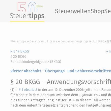
Steuerwelten
Shop
Se
Steuertipps
Gesetze und Erlasse
Bundeskindergeldgesetz (BKGG)
§ 
« § 19 BKGG
« 
§ 20 BKGG
Bundeskindergeldgesetz (BKGG)
Vierter Abschnitt – Übergangs- und Schlussvorschrifte
§ 20 BKGG
– Anwendungsvorschrif
(1)
§ 1 Absatz 3
in der am 19. Dezember 2006 geltenden Fassun
1
für Monate in dem Zeitraum zwischen dem 1. Januar 1994 und 
dies für den Antragsteller günstiger ist.
In diesem Fall werde
2
nach dem Aufenthaltsgesetz entsprechend den Fortgeltungsregel