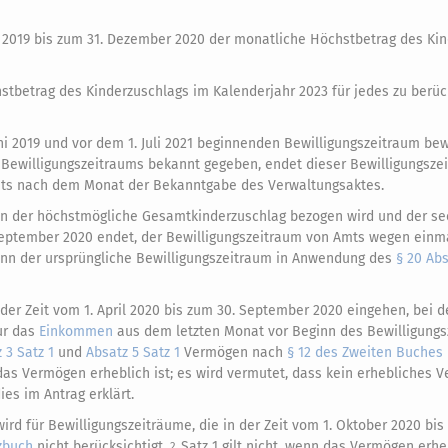
uli 2019 bis zum 31. Dezember 2020 der monatliche Höchstbetrag des Ki
stbetrag des Kinderzuschlags im Kalenderjahr 2023 für jedes zu berüc
ni 2019 und vor dem 1. Juli 2021 beginnenden Bewilligungszeitraum bewi
s Bewilligungszeitraums bekannt gegeben, endet dieser Bewilligungsze
ts nach dem Monat der Bekanntgabe des Verwaltungsaktes.
nen der höchstmögliche Gesamtkinderzuschlag bezogen wird und der s
. September 2020 endet, der Bewilligungszeitraum von Amts wegen einm
wenn der ursprüngliche Bewilligungszeitraum in Anwendung des
§ 20 Abs
n der Zeit vom 1. April 2020 bis zum 30. September 2020 eingehen, bei d
ur das
Einkommen
aus dem letzten Monat vor Beginn des Bewilligung
 3 Satz 1
und
Absatz 5 Satz 1
Vermögen nach
§ 12 des Zweiten Buches
n das Vermögen erheblich ist; es wird vermutet, dass kein erhebliches
ies im Antrag erklärt.
ird für Bewilligungszeiträume, die in der Zeit vom 1. Oktober 2020 bis
zbuch
nicht berücksichtigt.
Satz 1 gilt nicht, wenn das Vermögen erheb
2