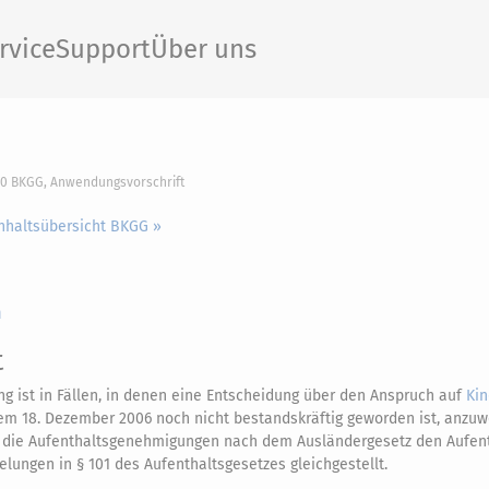
rvice
Support
Über uns
20 BKGG, Anwendungsvorschrift
Inhaltsübersicht BKGG »
n
t
g ist in Fällen, in denen eine Entscheidung über den Anspruch auf
Kin
dem 18. Dezember 2006 noch nicht bestandskräftig geworden ist, anzu
n die Aufenthaltsgenehmigungen nach dem Ausländergesetz den Aufent
ungen in § 101 des Aufenthaltsgesetzes gleichgestellt.