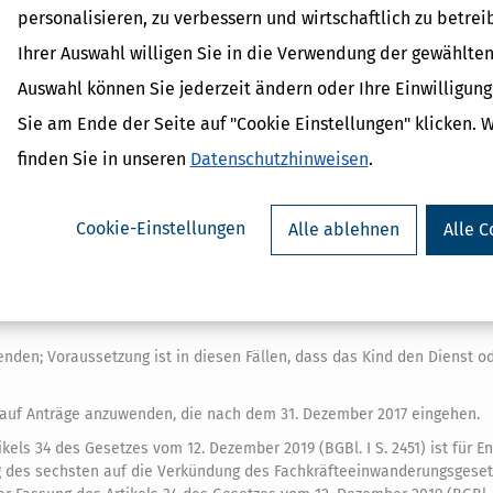
bensjahres eingetretenen körperlichen, geistigen oder seelischen Be
personalisieren, zu verbessern und wirtschaftlich zu betrei
atz 1 Nummer 3
weiterhin in der bis zum 31. Dezember 2006 geltenden 
Ihrer Auswahl willigen Sie in die Verwendung der gewählten
des Gesetzes vom 19. Juli 2006 (BGBl. I S. 1652) ist für Kinder, die im
gabe anzuwenden, dass an die Stelle der Angabe "über das 21. oder 25
Auswahl können Sie jederzeit ändern oder Ihre Einwilligun
tt; für Kinder, die im Kalenderjahr 2006 das 25., 26. oder 27. Lebensjah
Sie am Ende der Seite auf "Cookie Einstellungen" klicken. 
006 geltenden Fassung anzuwenden.
finden Sie in unseren
Datenschutzhinweisen
.
 2014 geltenden Fassung ist auf Freiwilligendienste im Sinne der Veror
11. Dezember 2013 zur Einrichtung von "Erasmus+", dem Programm der
Aufhebung der Beschlüsse Nr. 1719/2006/EG, Nr. 1720/2006/EG und Nr. 1
Cookie-Einstellungen
Alle ablehnen
Alle C
egonnen wurden, ab dem 1. Januar 2014 anzuwenden.
zes vom 16. Juli 2009 (BGBl. I S. 1959) ist ab dem 1. Januar 2010 anzuw
es Gesetzes vom 16. Mai 2008 (BGBl. I S. 842) ist erstmals ab dem 1. J
nden; Voraussetzung ist in diesen Fällen, dass das Kind den Dienst od
t auf Anträge anzuwenden, die nach dem 31. Dezember 2017 eingehen.
ikels 34 des Gesetzes vom 12. Dezember 2019 (BGBl. I S. 2451) ist für 
ag des sechsten auf die Verkündung des Fachkräfteeinwanderungsgese