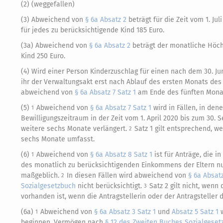
(2) (weggefallen)
(3) Abweichend von
§ 6a Absatz 2
beträgt für die Zeit vom 1. J
für jedes zu berücksichtigende Kind 185 Euro.
(3a) Abweichend von
§ 6a Absatz 2
beträgt der monatliche Höch
Kind 250 Euro.
(4) Wird einer Person Kinderzuschlag für einen nach dem 30. Ju
ihr der Verwaltungsakt erst nach Ablauf des ersten Monats de
abweichend von
§ 6a Absatz 7 Satz 1
am Ende des fünften Mona
(5)
Abweichend von
§ 6a Absatz 7 Satz 1
wird in Fällen, in de
1
Bewilligungszeitraum in der Zeit vom 1. April 2020 bis zum 30
weitere sechs Monate verlängert.
Satz 1 gilt entsprechend, 
2
sechs Monate umfasst.
(6)
Abweichend von
§ 6a Absatz 8 Satz 1
ist für Anträge, die i
1
des monatlich zu berücksichtigenden Einkommens der Eltern n
maßgeblich.
In diesen Fällen wird abweichend von
§ 6a Absatz
2
Sozialgesetzbuch
nicht berücksichtigt.
Satz 2 gilt nicht, wen
3
vorhanden ist, wenn die Antragstellerin oder der Antragsteller d
(6a)
Abweichend von
§ 6a Absatz 3 Satz 1
und
Absatz 5 Satz 1
w
1
beginnen, Vermögen nach
§ 12 des Zweiten Buches Sozialgeset