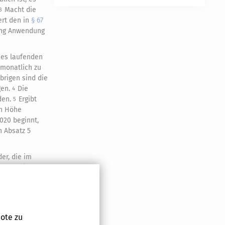
Macht die
3
rt den in
§ 67
lung Anwendung
des laufenden
 monatlich zu
brigen sind die
gen.
Die
4
nden.
Ergibt
5
en Höhe
2020 beginnt,
h Absatz 5
der, die im
hres" die
rjahr 2006 das
nden Fassung
 sind erstmals
igen oder
ote zu
b der