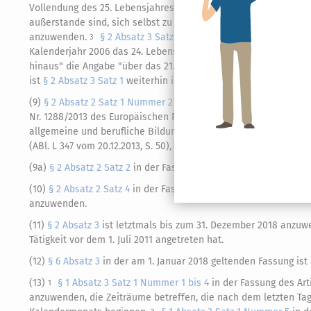
Vollendung des 25. Lebensjahres und vor Vollendung des 27. Le
außerstande sind, sich selbst zu unterhalten, ist
§ 2 Absatz 2 S
anzuwenden.
§ 2 Absatz 3 Satz 1
in der Fassung des Artikels 3 
3
Kalenderjahr 2006 das 24. Lebensjahr vollendeten, mit der Maß
hinaus" die Angabe "über das 21. oder 26. Lebensjahr hinaus" tri
ist
§ 2 Absatz 3 Satz 1
weiterhin in der bis zum 31. Dezember 2
(9)
§ 2 Absatz 2 Satz 1 Nummer 2 Buchstabe d
in der am 31. Juli
Nr. 1288/2013 des Europäischen Parlaments und des Rates vom 
allgemeine und berufliche Bildung, Jugend und
Sport
, und zur 
(ABl. L 347 vom 20.12.2013, S. 50), die ab dem 1. Januar 2014 b
(9a)
§ 2 Absatz 2 Satz 2
in der Fassung des Artikels 13 des Geset
(10)
§ 2 Absatz 2 Satz 4
in der Fassung des Artikels 2 Absatz 8 d
anzuwenden.
(11)
§ 2 Absatz 3
ist letztmals bis zum 31. Dezember 2018 anzuwe
Tätigkeit vor dem 1. Juli 2011 angetreten hat.
(12)
§ 6 Absatz 3
in der am 1. Januar 2018 geltenden Fassung is
(13)
§ 1 Absatz 3 Satz 1 Nummer 1 bis 4
in der Fassung des Art
1
anzuwenden, die Zeiträume betreffen, die nach dem letzten T