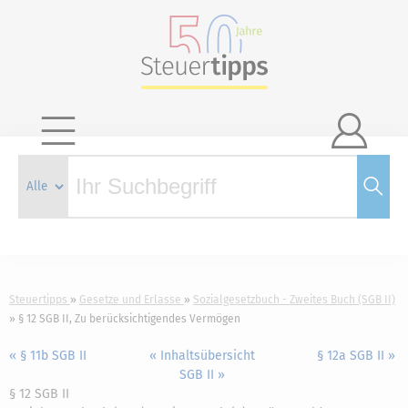

Steuertipps
Gesetze und Erlasse
Sozialgesetzbuch - Zweites Buch (SGB II)
§ 12 SGB II, Zu berücksichtigendes Vermögen
« § 11b SGB II
« Inhaltsübersicht
§ 12a SGB II »
SGB II »
§ 12 SGB II