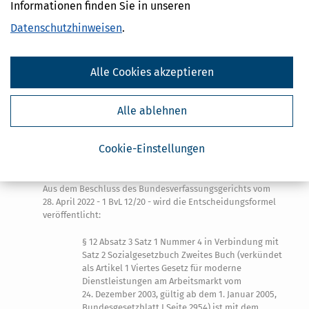
bei späterem Erwerb von Vermögen der Zeitpunkt des Erwerbs.
Informationen finden Sie in unseren
(6)
Ist Bürgergeld unter Berücksichtigung des Einkommens nur
1
Datenschutzhinweisen
.
für einen Monat zu erbringen, gilt keine Karenzzeit.
Es wird
2
vermutet, dass kein zu berücksichtigendes Vermögen vorhanden
ist, wenn die Antragstellerin oder der Antragsteller dies im Antrag
Alle Cookies akzeptieren
erklärt.
Absatz 4 Satz 5 gilt entsprechend.
3
Alle ablehnen
(1) Red. Anm.:
Cookie-Einstellungen
Entscheidung des Bundesverfassungsgerichts
Vom 10. Juni 2022 (BGBl. I S. 1023)
Aus dem Beschluss des Bundesverfassungsgerichts vom
28. April 2022 - 1 BvL 12/20 - wird die Entscheidungsformel
veröffentlicht:
§ 12 Absatz 3 Satz 1 Nummer 4 in Verbindung mit
Satz 2 Sozialgesetzbuch Zweites Buch (verkündet
als Artikel 1 Viertes Gesetz für moderne
Dienstleistungen am Arbeitsmarkt vom
24. Dezember 2003, gültig ab dem 1. Januar 2005,
Bundesgesetzblatt I Seite 2954) ist mit dem