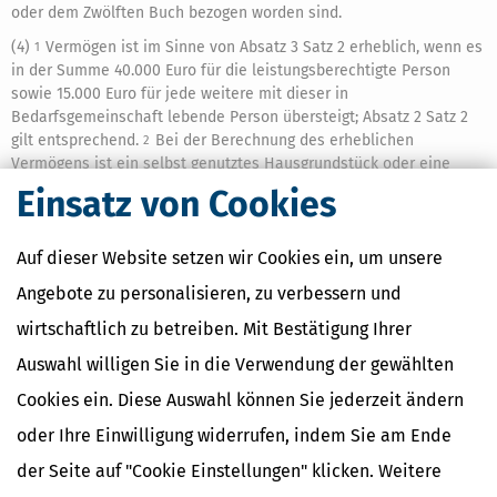
oder dem Zwölften Buch bezogen worden sind.
(4)
Vermögen ist im Sinne von Absatz 3 Satz 2 erheblich, wenn es
1
in der Summe 40.000 Euro für die leistungsberechtigte Person
sowie 15.000 Euro für jede weitere mit dieser in
Bedarfsgemeinschaft lebende Person übersteigt; Absatz 2 Satz 2
gilt entsprechend.
Bei der Berechnung des erheblichen
2
Vermögens ist ein selbst genutztes Hausgrundstück oder eine
selbst genutzte Eigentumswohnung abweichend von Absatz 1
Einsatz von Cookies
Satz 2 Nummer 5 nicht zu berücksichtigen.
Es wird vermutet,
3
dass kein erhebliches Vermögen vorhanden ist, wenn die
Auf dieser Website setzen wir Cookies ein, um unsere
Antragstellerin oder der Antragsteller dies im Antrag erklärt.
Liegt erhebliches Vermögen vor, sind während der Karenzzeit
4
Angebote zu personalisieren, zu verbessern und
Beträge nach Satz 1 an Stelle der Freibeträge nach Absatz 2
abzusetzen.
Der Erklärung ist eine Selbstauskunft beizufügen;
wirtschaftlich zu betreiben. Mit Bestätigung Ihrer
5
Nachweise zum vorhandenen Vermögen sind nur auf Aufforderung
Auswahl willigen Sie in die Verwendung der gewählten
des Jobcenters vorzulegen.
Cookies ein. Diese Auswahl können Sie jederzeit ändern
(5)
Das Vermögen ist mit seinem Verkehrswert zu
1
berücksichtigen.
Für die Bewertung ist der Zeitpunkt maßgebend,
2
oder Ihre Einwilligung widerrufen, indem Sie am Ende
in dem der Antrag auf Bewilligung oder erneute Bewilligung der
der Seite auf "Cookie Einstellungen" klicken. Weitere
Leistungen der
Grundsicherung
für Arbeitsuchende gestellt wird,