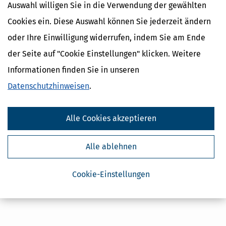
Auswahl willigen Sie in die Verwendung der gewählten
Cookies ein. Diese Auswahl können Sie jederzeit ändern
oder Ihre Einwilligung widerrufen, indem Sie am Ende
Kostenlose Steuertipps & News
der Seite auf "Cookie Einstellungen" klicken. Weitere
Informationen finden Sie in unseren
Absenden
Datenschutzhinweisen
.
Steuertipps
Steuertipps Selbstständige
Geldtipps
Alle Cookies akzeptieren
Ja, ich möchte die kostenlosen Newsletter
von Steuertipps abonnieren. Die
Datenschutzhinweise
habe ich gelesen.
Meine Einwilligung kann ich jederzeit durch
Alle ablehnen
Abbestellung des Newsletters widerrufen.
Cookie-Einstellungen