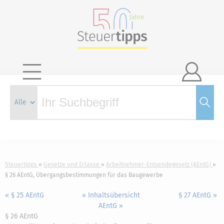

Steuertipps
Gesetze und Erlasse
Arbeitnehmer-Entsendegesetz (AEntG)
§ 26 AEntG, Übergangsbestimmungen für das Baugewerbe
« § 25 AEntG
« Inhaltsübersicht
§ 27 AEntG »
AEntG »
§ 26 AEntG