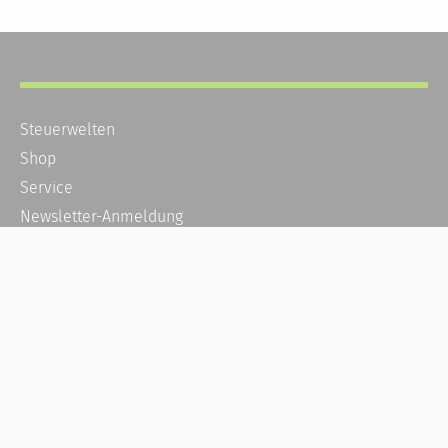
Steuerwelten
Shop
Service
Newsletter-Anmeldung
Alle News
Steuererklärung Online
Referenz
Über uns
Kontakt
Karriere
Häufige Fragen / FAQ