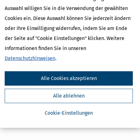
Auswahl willigen Sie in die Verwendung der gewählten
Cookies ein. Diese Auswahl können Sie jederzeit ändern
oder Ihre Einwilligung widerrufen, indem Sie am Ende
der Seite auf "Cookie Einstellungen" klicken. Weitere
Kostenlose Steuertipps & News
Informationen finden Sie in unseren
Absenden
Datenschutzhinweisen
.
Steuertipps
Steuertipps Selbstständige
Alle Cookies akzeptieren
Geldtipps
Ja, ich möchte die kostenlosen Newsletter
von Steuertipps abonnieren. Die
Alle ablehnen
Datenschutzhinweise
habe ich gelesen.
Meine Einwilligung kann ich jederzeit durch
Abbestellung des Newsletters widerrufen.
Cookie-Einstellungen