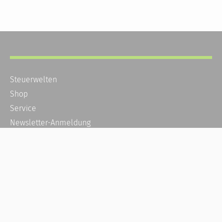
Steuerwelten
Shop
Service
Newsletter-Anmeldung
Alle News
Steuererklärung Online
Referenz
Über uns
Kontakt
Karriere