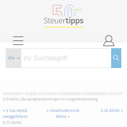

Steuertipps
Gesetze und Erlasse
Arbeitnehmer-Entsendegesetz (AEntG)
§ 25 AEntG, Übergangsbestimmungen für Langzeitentsendung
« § 24a AEntG
« Inhaltsübersicht
§ 26 AEntG »
(weggefallen)
AEntG »
§ 25 AEntG