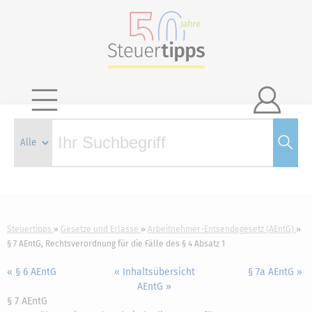

Steuertipps
Gesetze und Erlasse
Arbeitnehmer-Entsendegesetz (AEntG)
§ 7 AEntG, Rechtsverordnung für die Fälle des § 4 Absatz 1
« § 6 AEntG
« Inhaltsübersicht
§ 7a AEntG »
AEntG »
§ 7 AEntG