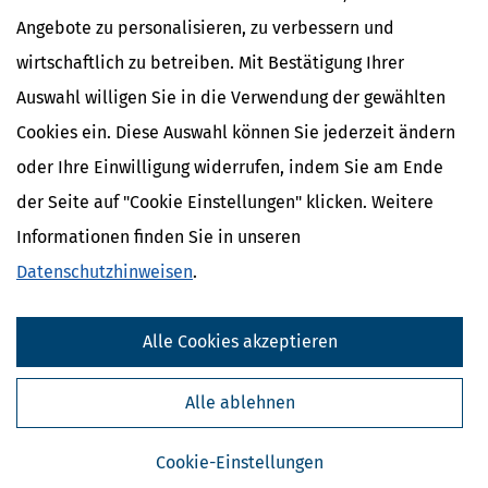
Rechtsverordnung nur von der Bundesregierung erlassen werden.
Angebote zu personalisieren, zu verbessern und
Die Sätze 1 bis 3 gelten nicht für Tarifverträge nach
§ 4 Absatz 1
4
wirtschaftlich zu betreiben. Mit Bestätigung Ihrer
Nummer 1 bis 8
.
Auswahl willigen Sie in die Verwendung der gewählten
Cookies ein. Diese Auswahl können Sie jederzeit ändern
oder Ihre Einwilligung widerrufen, indem Sie am Ende
Ähnliche Themen
der Seite auf "Cookie Einstellungen" klicken. Weitere
Beruf & Ausbildung
Informationen finden Sie in unseren
Vermögensplanung und Geldanlage
Geld im Alltag
Datenschutzhinweisen
.
Verwandte Lexikon-Begriffe
Alle Cookies akzeptieren
Mindestlohn
Abfindung
Abschlagszahlung
Alle ablehnen
Anwesenheitsprämien
Apothekerzuschüsse
Cookie-Einstellungen