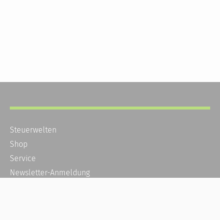
Steuerwelten
Shop
Service
Newsletter-Anmeldung
Alle News
Steuererklärung Online
Referenz