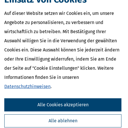
(4) Eine
Stiftung
kann im Jahr ihrer Errichtung und in den drei
Auf dieser Website setzen wir Cookies ein, um unsere
folgenden Kalenderjahren Überschüsse aus der
Angebote zu personalisieren, zu verbessern und
Vermögensverwaltung und die
Gewinne
aus wirtschaftlichen
Geschäftsbetrieben nach
§ 14
ganz oder teilweise ihrem Vermögen
wirtschaftlich zu betreiben. Mit Bestätigung Ihrer
zuführen.
Auswahl willigen Sie in die Verwendung der gewählten
Cookies ein. Diese Auswahl können Sie jederzeit ändern
oder Ihre Einwilligung widerrufen, indem Sie am Ende
Ähnliche Themen
der Seite auf "Cookie Einstellungen" klicken. Weitere
Finanzamt & Formalitäten
Informationen finden Sie in unseren
Selbstständigkeit
Datenschutzhinweisen
.
Erben, Vererben & Schenken
Verwandte Lexikon-Begriffe
Alle Cookies akzeptieren
Kapitalertragsteuer Freibetrag -
Definition und Erklärung
Alle ablehnen
CO2-Steuer - Was ist das?
Kapitalertragsteuer - Definition und