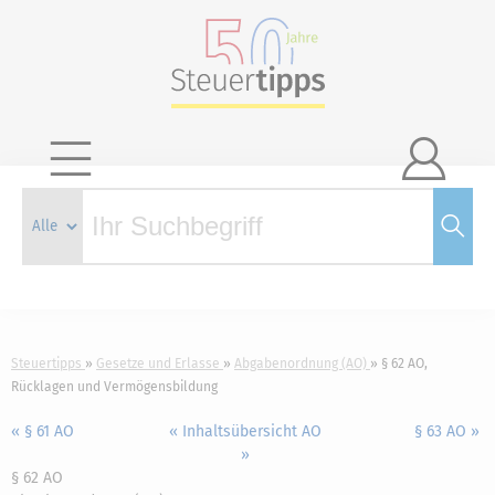

Steuertipps
Gesetze und Erlasse
Abgabenordnung (AO)
§ 62 AO,
Rücklagen und Vermögensbildung
« § 61 AO
« Inhaltsübersicht AO
§ 63 AO »
»
§ 62 AO