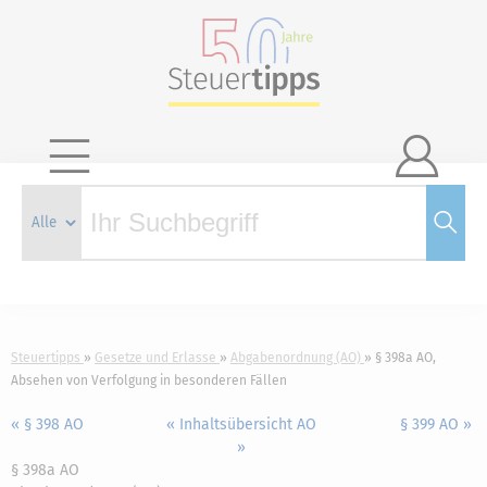

Steuertipps
Gesetze und Erlasse
Abgabenordnung (AO)
§ 398a AO,
Absehen von Verfolgung in besonderen Fällen
« § 398 AO
« Inhaltsübersicht AO
§ 399 AO »
»
§ 398a AO