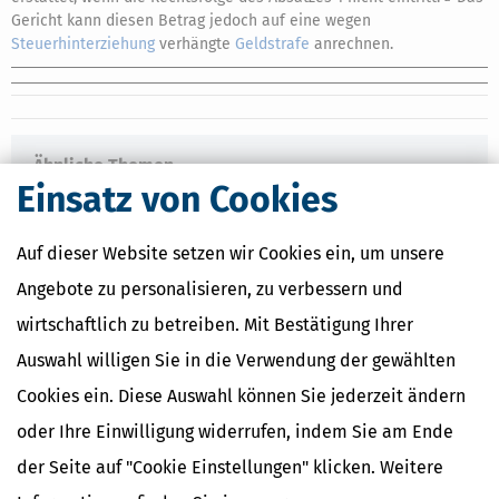
Gericht kann diesen Betrag jedoch auf eine wegen
Steuerhinterziehung
verhängte
Geldstrafe
anrechnen.
Ähnliche Themen
Einsatz von Cookies
Finanzamt & Formalitäten
Selbstständigkeit
Erben, Vererben & Schenken
Auf dieser Website setzen wir Cookies ein, um unsere
Angebote zu personalisieren, zu verbessern und
Verwandte Lexikon-Begriffe
wirtschaftlich zu betreiben. Mit Bestätigung Ihrer
Kapitalertragsteuer Freibetrag -
Definition und Erklärung
Auswahl willigen Sie in die Verwendung der gewählten
CO2-Steuer - Was ist das?
Cookies ein. Diese Auswahl können Sie jederzeit ändern
Kapitalertragsteuer - Definition und
Erklärung
oder Ihre Einwilligung widerrufen, indem Sie am Ende
NACHDiGAL
der Seite auf "Cookie Einstellungen" klicken. Weitere
Kommission