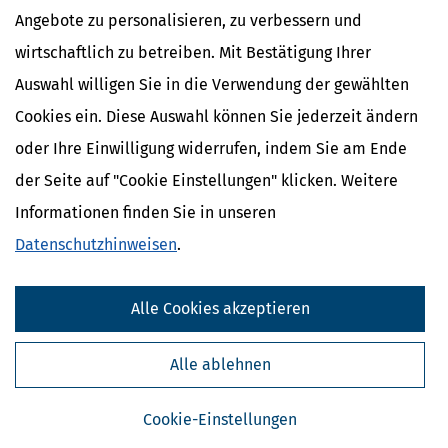
Angebote zu personalisieren, zu verbessern und
wirtschaftlich zu betreiben. Mit Bestätigung Ihrer
Auswahl willigen Sie in die Verwendung der gewählten
Cookies ein. Diese Auswahl können Sie jederzeit ändern
oder Ihre Einwilligung widerrufen, indem Sie am Ende
der Seite auf "Cookie Einstellungen" klicken. Weitere
Informationen finden Sie in unseren
Datenschutzhinweisen
.
Kostenlose Steuertipps & News
Absenden
Alle Cookies akzeptieren
Steuertipps
Steuertipps Selbstständige
Alle ablehnen
Geldtipps
Ja, ich möchte die kostenlosen Newsletter
von Steuertipps abonnieren. Die
Cookie-Einstellungen
Datenschutzhinweise
habe ich gelesen.
Meine Einwilligung kann ich jederzeit durch
Abbestellung des Newsletters widerrufen.