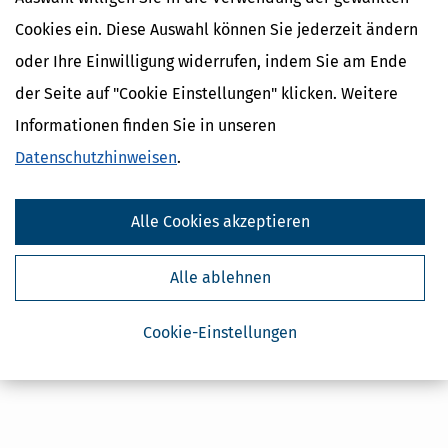
Cookies ein. Diese Auswahl können Sie jederzeit ändern
oder Ihre Einwilligung widerrufen, indem Sie am Ende
Kostenlose Steuertipps & News
der Seite auf "Cookie Einstellungen" klicken. Weitere
Absenden
Informationen finden Sie in unseren
Steuertipps
Datenschutzhinweisen
.
Steuertipps Selbstständige
Geldtipps
Alle Cookies akzeptieren
Ja, ich möchte die kostenlosen Newsletter
von Steuertipps abonnieren. Die
Datenschutzhinweise
habe ich gelesen.
Meine Einwilligung kann ich jederzeit durch
Abbestellung des Newsletters widerrufen.
Alle ablehnen
Cookie-Einstellungen