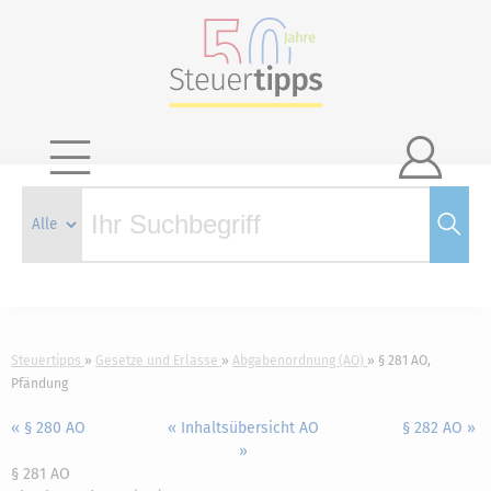

Steuertipps
Gesetze und Erlasse
Abgabenordnung (AO)
§ 281 AO,
Pfändung
« § 280 AO
« Inhaltsübersicht AO
§ 282 AO »
»
§ 281 AO