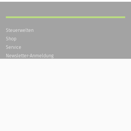
Steuerwelten
Shop
Service
Newsletter-Anmeldung
Alle News
Steuererklärung Online
Referenz
Über uns
Kontakt
Karriere
Häufige Fragen / FAQ
Kundenkonto