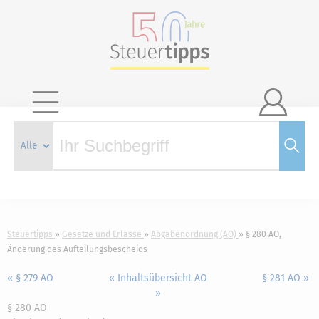

Steuertipps
Gesetze und Erlasse
Abgabenordnung (AO)
§ 280 AO,
Änderung des Aufteilungsbescheids
« § 279 AO
« Inhaltsübersicht AO
§ 281 AO »
»
§ 280 AO