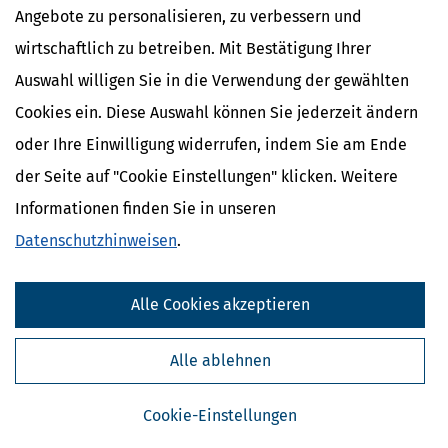
Angebote zu personalisieren, zu verbessern und
wirtschaftlich zu betreiben. Mit Bestätigung Ihrer
Auswahl willigen Sie in die Verwendung der gewählten
Cookies ein. Diese Auswahl können Sie jederzeit ändern
oder Ihre Einwilligung widerrufen, indem Sie am Ende
der Seite auf "Cookie Einstellungen" klicken. Weitere
Informationen finden Sie in unseren
Kostenlose Steuertipps & News
Datenschutzhinweisen
.
Absenden
Alle Cookies akzeptieren
Steuertipps
Steuertipps Selbstständige
Alle ablehnen
Geldtipps
Ja, ich möchte die kostenlosen Newsletter
von Steuertipps abonnieren. Die
Cookie-Einstellungen
Datenschutzhinweise
habe ich gelesen.
Meine Einwilligung kann ich jederzeit durch
Abbestellung des Newsletters widerrufen.