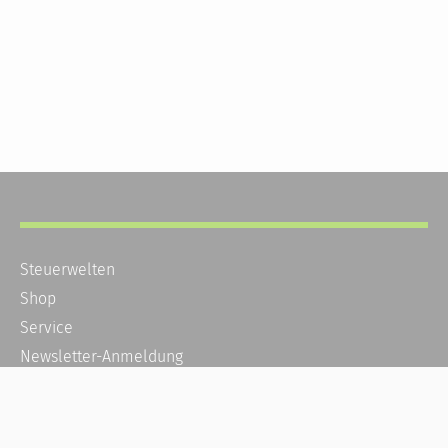
Steuerwelten
Shop
Service
Newsletter-Anmeldung
Alle News
Steuererklärung Online
Referenz