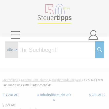

Steuertipps
Gesetze und Erlasse
Abgabenordnung (AO)
§ 279 AO, Form
und Inhalt des Aufteilungsbescheids
« § 278 AO
« Inhaltsübersicht AO
§ 280 AO »
»
§ 279 AO