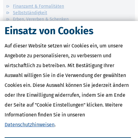
Finanzamt & Formalitäten
Selbstständigkeit
Erben, Vererben & Schenken
Einsatz von Cookies
Verwandte Lexikon-Begriffe
Kapitalertragsteuer Freibetrag -
Auf dieser Website setzen wir Cookies ein, um unsere
Definition und Erklärung
Angebote zu personalisieren, zu verbessern und
CO2-Steuer - Was ist das?
Kapitalertragsteuer - Definition und
wirtschaftlich zu betreiben. Mit Bestätigung Ihrer
Erklärung
Auswahl willigen Sie in die Verwendung der gewählten
NACHDiGAL
Kommission
Cookies ein. Diese Auswahl können Sie jederzeit ändern
oder Ihre Einwilligung widerrufen, indem Sie am Ende
der Seite auf "Cookie Einstellungen" klicken. Weitere
Informationen finden Sie in unseren
Datenschutzhinweisen
.