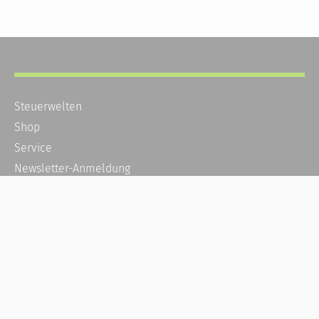
Steuerwelten
Shop
Service
Newsletter-Anmeldung
Alle News
Steuererklärung Online
Referenz
Über uns
Kontakt
Karriere