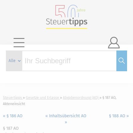

Steuertipps
Gesetze und Erlasse
Abgabenordnung (AO)
§ 187 AO,
Akteneinsicht
« § 186 AO
« Inhaltsübersicht AO
§ 188 AO »
»
§ 187 AO