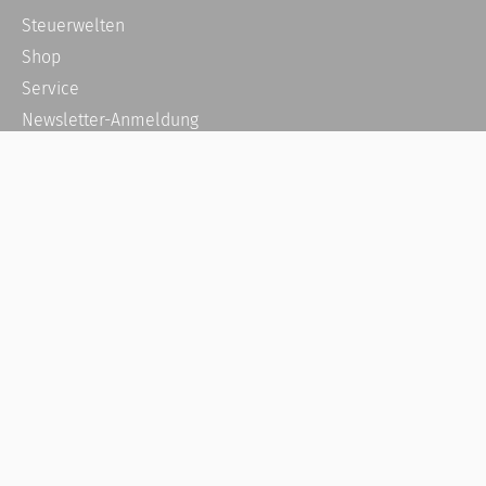
Steuerwelten
Shop
Service
Newsletter-Anmeldung
Alle News
Steuererklärung Online
Referenz
Über uns
Kontakt
Karriere
Häufige Fragen / FAQ
Kundenkonto
Kundenservice und Support
Vertrag widerrufen