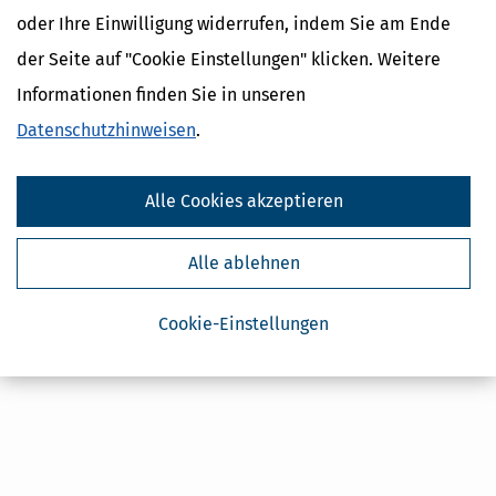
oder Ihre Einwilligung widerrufen, indem Sie am Ende
Absenden
der Seite auf "Cookie Einstellungen" klicken. Weitere
Steuertipps
Informationen finden Sie in unseren
Steuertipps Selbstständige
Datenschutzhinweisen
.
Geldtipps
Ja, ich möchte die kostenlosen Newsletter
von Steuertipps abonnieren. Die
Datenschutzhinweise
habe ich gelesen.
Alle Cookies akzeptieren
Meine Einwilligung kann ich jederzeit durch
Abbestellung des Newsletters widerrufen.
Alle ablehnen
Cookie-Einstellungen