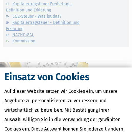
Kapitalertragsteuer Freibetrag -
Definition und Erklärung
CO2-Steuer - Was ist das?
Kapitalertragsteuer - Definition und
Erklärung
NACHDiGAL
Kommission
Einsatz von Cookies
Auf dieser Website setzen wir Cookies ein, um unsere
Angebote zu personalisieren, zu verbessern und
wirtschaftlich zu betreiben. Mit Bestätigung Ihrer
Auswahl willigen Sie in die Verwendung der gewählten
Cookies ein. Diese Auswahl können Sie jederzeit ändern
Kostenlose Steuertipps & News