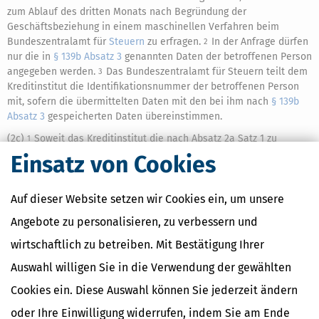
zum Ablauf des dritten Monats nach Begründung der
Geschäftsbeziehung in einem maschinellen Verfahren beim
Bundeszentralamt für
Steuern
zu erfragen.
In der Anfrage dürfen
2
nur die in
§ 139b Absatz 3
genannten Daten der betroffenen Person
angegeben werden.
Das Bundeszentralamt für Steuern teilt dem
3
Kreditinstitut die Identifikationsnummer der betroffenen Person
mit, sofern die übermittelten Daten mit den bei ihm nach
§ 139b
Absatz 3
gespeicherten Daten übereinstimmen.
(2c)
Soweit das Kreditinstitut die nach Absatz 2a Satz 1 zu
1
erhebenden Daten auf Grund unzureichender Mitwirkung des
Einsatz von Cookies
Vertragspartners und gegebenenfalls für ihn handelnder Personen
nicht ermitteln kann, hat es dies auf dem Konto festzuhalten.
In
2
Auf dieser Website setzen wir Cookies ein, um unsere
diesem Fall hat das Kreditinstitut dem Bundeszentralamt für
Steuern die betroffenen Konten sowie die hierzu nach Absatz 2
Angebote zu personalisieren, zu verbessern und
erhobenen Daten mitzuteilen; diese Daten sind für alle in einem
Kalenderjahr eröffneten Konten bis Ende Februar des Folgejahrs
wirtschaftlich zu betreiben. Mit Bestätigung Ihrer
zu übermitteln.
Auswahl willigen Sie in die Verwendung der gewählten
(2d) Die Finanzbehörden können für einzelne Fälle oder für
Cookies ein. Diese Auswahl können Sie jederzeit ändern
bestimmte Fallgruppen Erleichterungen zulassen, wenn die
Einhaltung der Pflichten nach den Absätzen 2 bis 2c
oder Ihre Einwilligung widerrufen, indem Sie am Ende