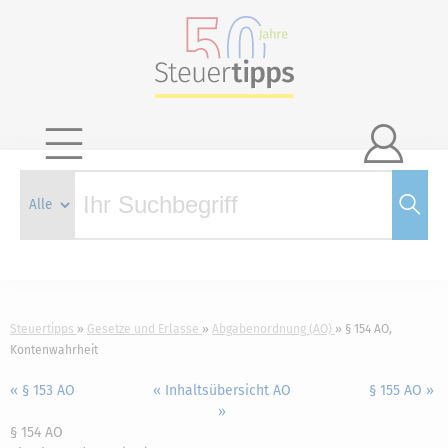

Steuertipps
Gesetze und Erlasse
Abgabenordnung (AO)
§ 154 AO,
Kontenwahrheit
« § 153 AO
« Inhaltsübersicht AO
§ 155 AO »
»
§ 154 AO