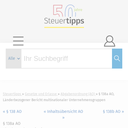

Steuertipps
Gesetze und Erlasse
Abgabenordnung (AO)
§ 138a AO,
Länderbezogener Bericht multinationaler Unternehmensgruppen
« § 138 AO
« Inhaltsübersicht AO
§ 138b AO »
»
§ 138a AO