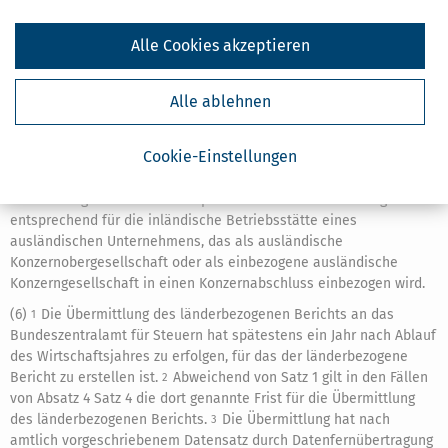
3.
eine einbezogene inländische Konzerngesellschaft
eines Konzerns mit ausländischer
Alle Cookies akzeptieren
Konzernobergesellschaft ist.
In den Fällen von Satz 1 Nummer 3 ist auch anzugeben, bei
2
Alle ablehnen
welcher Finanzbehörde und von welchem Unternehmen der
länderbezogene Bericht des Konzerns abgegeben wird.
Fehlt
3
Cookie-Einstellungen
diese Angabe, ist die einbezogene inländische
Konzerngesellschaft selbst zur fristgerechten Übermittlung des
länderbezogenen Berichts verpflichtet.
Die Sätze 1 bis 3 gelten
4
entsprechend für die inländische Betriebsstätte eines
ausländischen Unternehmens, das als ausländische
Konzernobergesellschaft oder als einbezogene ausländische
Konzerngesellschaft in einen Konzernabschluss einbezogen wird.
(6)
Die Übermittlung des länderbezogenen Berichts an das
1
Bundeszentralamt für Steuern hat spätestens ein Jahr nach Ablauf
des Wirtschaftsjahres zu erfolgen, für das der länderbezogene
Bericht zu erstellen ist.
Abweichend von Satz 1 gilt in den Fällen
2
von Absatz 4 Satz 4 die dort genannte Frist für die Übermittlung
des länderbezogenen Berichts.
Die Übermittlung hat nach
3
amtlich vorgeschriebenem Datensatz durch Datenfernübertragung