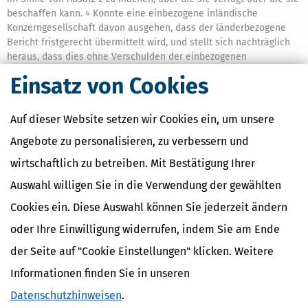
beschaffen kann.
Konnte eine einbezogene inländische
4
Konzerngesellschaft davon ausgehen, dass der länderbezogene
Bericht fristgerecht übermittelt wird, und stellt sich nachträglich
heraus, dass dies ohne Verschulden der einbezogenen
inländischen Konzerngesellschaft nicht geschehen ist, so hat
Einsatz von Cookies
diese ihre Pflichten nach Satz 1 oder Satz 3 innerhalb
eines Monats nach Bekanntwerden der Nichtübermittlung zu
erfüllen.
Die Sätze 1 bis 4 gelten entsprechend für die
5
Auf dieser Website setzen wir Cookies ein, um unsere
inländische Betriebsstätte eines ausländischen Unternehmens,
Angebote zu personalisieren, zu verbessern und
das als ausländische Konzernobergesellschaft oder als
einbezogene ausländische Konzerngesellschaft in einen
wirtschaftlich zu betreiben. Mit Bestätigung Ihrer
Konzernabschluss einbezogen wird.
Auswahl willigen Sie in die Verwendung der gewählten
(5)
Ein inländisches Unternehmen hat in der
Steuererklärung
1
Cookies ein. Diese Auswahl können Sie jederzeit ändern
anzugeben, ob es
oder Ihre Einwilligung widerrufen, indem Sie am Ende
1.
eine inländische Konzernobergesellschaft im Sinne von
der Seite auf "Cookie Einstellungen" klicken. Weitere
Absatz 1 ist,
Informationen finden Sie in unseren
2.
eine beauftragte Gesellschaft ist oder
Datenschutzhinweisen
.