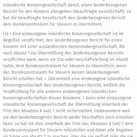
inländische Konzerngesellschaft damit, einen länderbezogenen
Bericht für den Konzern abzugeben (beauftragte Gesellschaft), so
hat die beauftragte Gesellschaft den länderbezogenen Bericht
dem Bundeszentralamt für Steuern zu übermitteln.
(4)
Eine einbezogene inländische Konzerngesellschaft ist im
1
Regelfall verpflichtet, den länderbezogenen Bericht für einen
Konzern mit einer ausländischen Konzernobergesellschaft, die
nach Absatz 1 zur Übermittlung des länderbezogenen Berichts
verpflichtet wäre, wenn sie Sitz oder Geschäftsleitung im Inland
hätte, dem Bundeszentralamt für Steuern zu übermitteln, wenn
das Bundeszentralamt für Steuern keinen länderbezogenen
Bericht erhalten hat.
Übermittelt eine einbezogene inländische
2
Konzerngesellschaft den länderbezogenen Bericht, entfällt die
Verpflichtung für alle anderen einbezogenen inländischen
Konzerngesellschaften dieses Konzerns.
Kann eine einbezogene
3
inländische Konzerngesellschaft die Übermittlung innerhalb der
Frist des Absatzes 6 Satz 1 nicht sicherstellen, insbesondere weil
sie den länderbezogenen Bericht weder beschaffen noch erstellen
kann, so hat sie dies innerhalb der Frist des Absatzes 6 Satz 1 dem
Bundeszentralamt für Steuern mitzuteilen und dabei alle Angaben
im Sinne von Absatz 2 zu machen, über die sie verfügt oder die sie