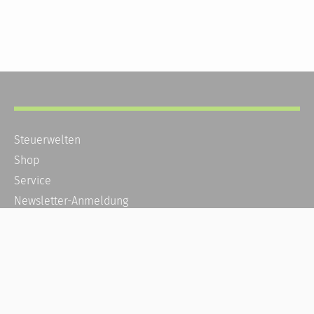
Steuerwelten
Shop
Service
Newsletter-Anmeldung
Alle News
Steuererklärung Online
Referenz
Über uns
Kontakt