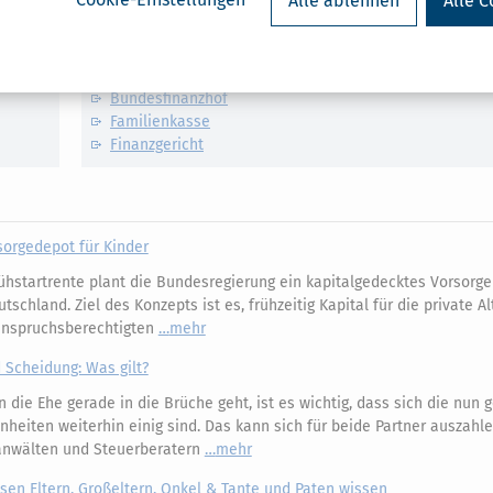
Alle ablehnen
Alle C
Verwandte Lexikon-Begriffe
Ausland
Ausbildungskosten
Bundesfinanzhof
Familienkasse
Finanzgericht
sorgedepot für Kinder
ühstartrente plant die Bundesregierung ein kapitalgedecktes Vorsorg
tschland. Ziel des Konzepts ist es, frühzeitig Kapital für die private A
anspruchsberechtigten
mehr
 Scheidung: Was gilt?
die Ehe gerade in die Brüche geht, ist es wichtig, dass sich die nun 
nheiten weiterhin einig sind. Das kann sich für beide Partner auszahl
anwälten und Steuerberatern
mehr
en Eltern, Großeltern, Onkel & Tante und Paten wissen