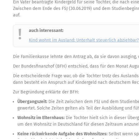
Ein Vater beantragte Kindergeld für seine Tochter, die nach ein
Zwischen dem Ende des FSJ (30.06.2019) und dem Studienbeginn (
auf.
auch interessant:
Kind wohnt im Ausland: Unterhalt steuerlich abziehbar?
Die Familienkasse lehnte den Antrag ab, da sie davon ausging,
Der Bundesfinanzhof (BFH) entschied, dass für den Monat Augus
Die entscheidende Frage war, ob die Tochter trotz des Ausland
dann besteht ein Anspruch auf Kindergeld nach deutschem Rec
Zur Begründung erklärte der BFH:
Übergangszeit:
Die Zeit zwischen dem FSJ und dem Studienbeg
gewertet. Solche Zeiten gelten als Teil der Ausbildung und f
Wohnsitz im Elternhaus:
Die Tochter hielt sich in dieser Über
um den Wohnsitz in Deutschland für diesen Zeitraum anzun
Keine rückwirkende Aufgabe des Wohnsitzes:
Selbst wenn spä