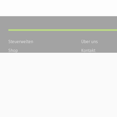
Steuerwelten
Über uns
Shop
Kontakt
Service
Karriere
Newsletter-Anmeldung
Häufige Fragen / F
Alle News
Kundenkonto
Steuererklärung Online
Kundenservice und
Referenz
Vertrag widerrufen