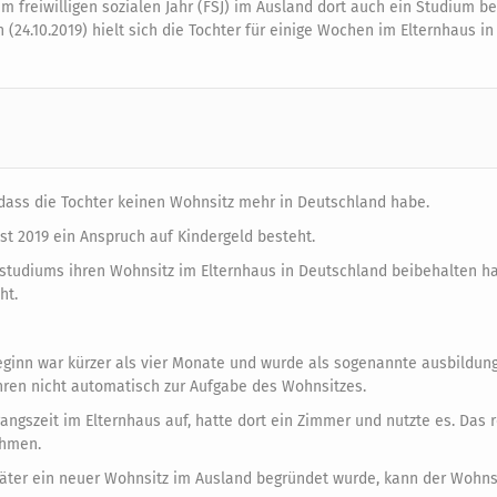
em freiwilligen sozialen Jahr (FSJ) im Ausland dort auch ein Studium b
24.10.2019) hielt sich die Tochter für einige Wochen im Elternhaus i
 dass die Tochter keinen Wohnsitz mehr in Deutschland habe.
t 2019 ein Anspruch auf Kindergeld besteht.
sstudiums ihren Wohnsitz im Elternhaus in Deutschland beibehalten ha
ht.
inn war kürzer als vier Monate und wurde als sogenannte ausbildungs
ühren nicht automatisch zur Aufgabe des Wohnsitzes.
gangszeit im Elternhaus auf, hatte dort ein Zimmer und nutzte es. Das r
ehmen.
ter ein neuer Wohnsitz im Ausland begründet wurde, kann der Wohnsi