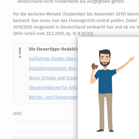
Deutschland nicht rückwirkend als aufgegeben gelten.
Für die weiteren Monate (September bis November 2019) konnt
bestand. Das muss nun das Finanzgericht erneut prüfen. Dabei i
2019/2020 insgesamt in Deutschland verbracht hat und ob sie 
(BFH-Urteil vom 20.2.2025, Az. III R 32/23).
Die Steuertipps-Redaktion empfiehlt diese Ratgeber:
Volljährige Kinder: Alles zu Freibeträgen, Kindergeld un
Ausbildungskosten: Wie man sie als Sonderausgaben o
Wenn Schüler und Studenten jobben
Steuererklärung für Anfänger
Rechts- und Finanzratgeber für Alleinerziehende
(MB)