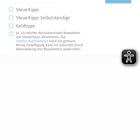
Steuertipps
Steuertipps Selbstständige
Geldtipps
Ja, ich möchte die kostenlosen Newsletter
von Steuertipps abonnieren. Die
Datenschutzhinweise
habe ich gelesen.
Meine Einwilligung kann ich jederzeit durch
Abbestellung des Newsletters widerrufen.