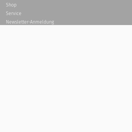
Shop
Service
Newsletter-Anmeldung
Alle News
Steuererklärung Online
Referenz
Über uns
Kontakt
Karriere
Häufige Fragen / FAQ
Kundenkonto
Kundenservice und Support
Vertrag widerrufen
Impressum