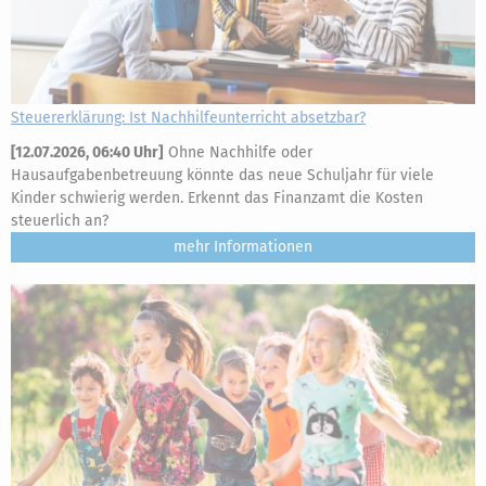
Steuererklärung: Ist Nachhilfeunterricht absetzbar?
[
12.07.2026, 06:40 Uhr
]
Ohne Nachhilfe oder
Hausaufgabenbetreuung könnte das neue Schuljahr für viele
Kinder schwierig werden. Erkennt das Finanzamt die Kosten
steuerlich an?
mehr