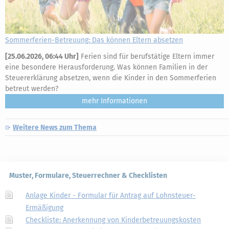
Sommerferien-Betreuung: Das können Eltern absetzen
[
25.06.2026, 06:44 Uhr
]
Ferien sind für berufstätige Eltern immer
eine besondere Herausforderung. Was können Familien in der
Steuererklärung absetzen, wenn die Kinder in den Sommerferien
betreut werden?
mehr
Weitere News zum Thema
Muster, Formulare, Steuerrechner & Checklisten
Anlage Kinder - Formular für Antrag auf Lohnsteuer-
Ermäßigung
Checkliste: Anerkennung von Kinderbetreuungskosten