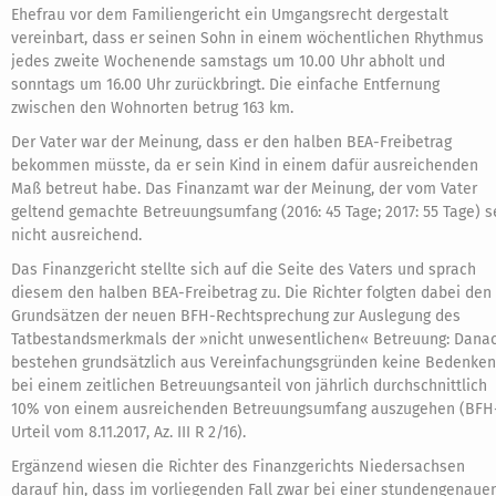
Ehefrau vor dem Familiengericht ein Umgangsrecht dergestalt
vereinbart, dass er seinen Sohn in einem wöchentlichen Rhythmus
jedes zweite Wochenende samstags um 10.00 Uhr abholt und
sonntags um 16.00 Uhr zurückbringt. Die einfache Entfernung
zwischen den Wohnorten betrug 163 km.
Der Vater war der Meinung, dass er den halben BEA-Freibetrag
bekommen müsste, da er sein Kind in einem dafür ausreichenden
Maß betreut habe. Das Finanzamt war der Meinung, der vom Vater
geltend gemachte Betreuungsumfang (2016: 45 Tage; 2017: 55 Tage) s
nicht ausreichend.
Das Finanzgericht stellte sich auf die Seite des Vaters und sprach
diesem den halben BEA-Freibetrag zu. Die Richter folgten dabei den
Grundsätzen der neuen BFH-Rechtsprechung zur Auslegung des
Tatbestandsmerkmals der »nicht unwesentlichen« Betreuung: Dana
bestehen grundsätzlich aus Vereinfachungsgründen keine Bedenken
bei einem zeitlichen Betreuungsanteil von jährlich durchschnittlich
10% von einem ausreichenden Betreuungsumfang auszugehen (BFH
Urteil vom 8.11.2017, Az. III R 2/16).
Ergänzend wiesen die Richter des Finanzgerichts Niedersachsen
darauf hin, dass im vorliegenden Fall zwar bei einer stundengenaue