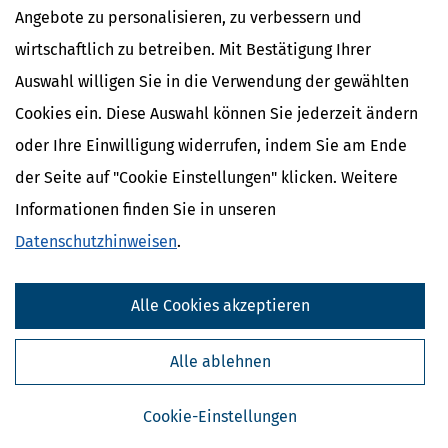
Angebote zu personalisieren, zu verbessern und
[
13.07.2026, 09:28 Uhr
]
Immer mehr Eltern, Großeltern und Paten
wirtschaftlich zu betreiben. Mit Bestätigung Ihrer
entdecken das Junior-Depot als Möglichkeit, frühzeitig für die
finanzielle Zukunft eines Kindes vorzusorgen. Doch was steckt
Auswahl willigen Sie in die Verwendung der gewählten
wirklich dahinter? Wer darf ein solches Depot eröffnen, welche
Cookies ein. Diese Auswahl können Sie jederzeit ändern
steuerlichen Vorteile gibt
mehr
oder Ihre Einwilligung widerrufen, indem Sie am Ende
der Seite auf "Cookie Einstellungen" klicken. Weitere
Informationen finden Sie in unseren
Datenschutzhinweisen
.
Alle Cookies akzeptieren
Alle ablehnen
Cookie-Einstellungen
Steuererklärung: Ist Nachhilfeunterricht absetzbar?