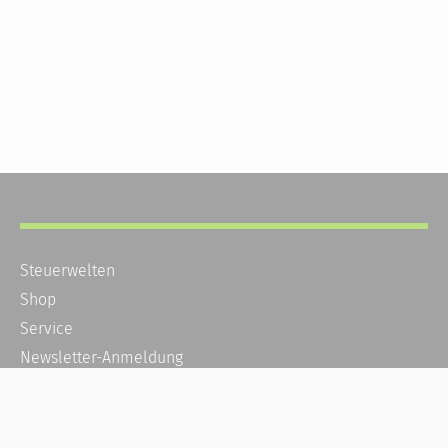
Steuerwelten
Shop
Service
Newsletter-Anmeldung
Alle News
Steuererklärung Online
Referenz