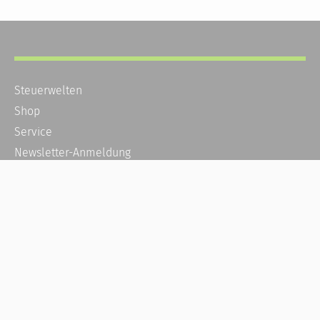
Steuerwelten
Shop
Service
Newsletter-Anmeldung
Alle News
Steuererklärung Online
Referenz
Über uns
Kontakt
Karriere
Häufige Fragen / FAQ