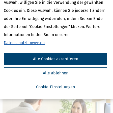
Auswahl willigen Sie in die Verwendung der gewählten
Cookies ein. Diese Auswahl können Sie jederzeit ändern
oder Ihre Einwilligung widerrufen, indem Sie am Ende
der Seite auf "Cookie Einstellungen" klicken. Weitere
Informationen finden Sie in unseren
Doppelte Haushaltsführung: BFH-Urteil zum eigenen Hausstand
am Wohnort
Datenschutzhinweisen
.
[
04.09.2023, 06:33 Uhr
]
Voraussetzung für die steuerliche
Anerkennung einer doppelten Haushaltsführung ist, dass Sie
Alle Cookies akzeptieren
neben der Zweitwohnung am Beschäftigungsort einen eigenen
Hausstand an Ihrem Lebensmittelpunkt unterhalten – die
Hauptwohnung. Vor allem bei alleinstehenden Arbeitnehmern
Alle ablehnen
mehr
Cookie-Einstellungen