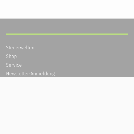
Steuerwelten
Shop
Service
Newsletter-Anmeldung
Alle News
Steuererklärung Online
Referenz
Über uns
Kontakt
Karriere