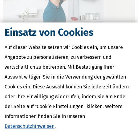
Einsatz von Cookies
Auf dieser Website setzen wir Cookies ein, um unsere
Angebote zu personalisieren, zu verbessern und
Doppelte Haushaltsführung: BFH-Urteil zum eigenen Hausstand
wirtschaftlich zu betreiben. Mit Bestätigung Ihrer
am Wohnort
Auswahl willigen Sie in die Verwendung der gewählten
[
04.09.2023, 06:33 Uhr
]
Voraussetzung für die steuerliche
Anerkennung einer doppelten Haushaltsführung ist, dass Sie
Cookies ein. Diese Auswahl können Sie jederzeit ändern
neben der Zweitwohnung am Beschäftigungsort einen eigenen
oder Ihre Einwilligung widerrufen, indem Sie am Ende
Hausstand an Ihrem Lebensmittelpunkt unterhalten – die
Hauptwohnung. Vor allem bei alleinstehenden Arbeitnehmern
der Seite auf "Cookie Einstellungen" klicken. Weitere
mehr
Informationen finden Sie in unseren
Datenschutzhinweisen
.